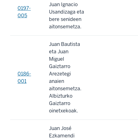
Juan Ignacio
0197-
Usandizaga eta
005
bere senideen
aitonsemetza.
Juan Bautista
eta Juan
Miguel
Gaiztarro
0186-
Arezetegi
001
anaien
aitonsemetza.
Albizturko
Gaiztarro
oinetxekoak.
Juan José
Ezkamendi