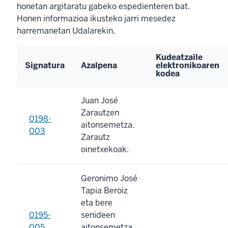
honetan argitaratu gabeko espedienteren bat.
Honen informazioa ikusteko jarri mesedez
harremanetan Udalarekin.
Kudeatzaile
Signatura
Azalpena
elektronikoaren
kodea
Juan José
Zarautzen
0198-
aitonsemetza.
003
Zarautz
oinetxekoak.
Geronimo José
Tapia Beroiz
eta bere
0195-
senideen
005
aitonsemetza.