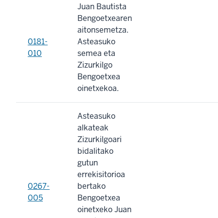
Juan Bautista
Bengoetxearen
aitonsemetza.
0181-
Asteasuko
010
semea eta
Zizurkilgo
Bengoetxea
oinetxekoa.
Asteasuko
alkateak
Zizurkilgoari
bidalitako
gutun
errekisitorioa
0267-
bertako
005
Bengoetxea
oinetxeko Juan