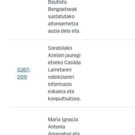
Bautista
Bengoetxeak
sustatutako
aitonsemetza
auzia dela eta.
Sorabilako
Azelain jauregi
etxeko Casilda
0267-
Larretaren
009
nobleziaren
informazio
eskaera eta
konpultsatzea.
Maria Ignacia
Antonia
Amenabar eta