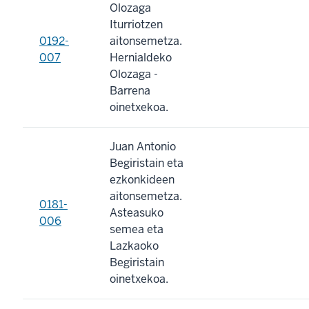
Olozaga
Iturriotzen
0192-
aitonsemetza.
007
Hernialdeko
Olozaga -
Barrena
oinetxekoa.
Juan Antonio
Begiristain eta
ezkonkideen
aitonsemetza.
0181-
Asteasuko
006
semea eta
Lazkaoko
Begiristain
oinetxekoa.