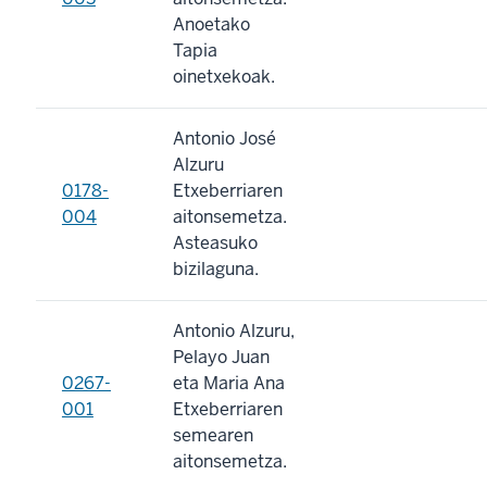
Anoetako
Tapia
oinetxekoak.
Antonio José
Alzuru
0178-
Etxeberriaren
004
aitonsemetza.
Asteasuko
bizilaguna.
Antonio Alzuru,
Pelayo Juan
0267-
eta Maria Ana
001
Etxeberriaren
semearen
aitonsemetza.