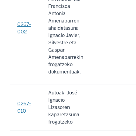
Francisca
Antonia
Amenabarren
0267-
ahaidetasuna
002
Ignacio Javier,
Silvestre eta
Gaspar
Amenabarrekin
frogatzeko
dokumentuak.
Autoak, José
Ignacio
0267-
Lizasoren
010
kaparetasuna
frogatzeko