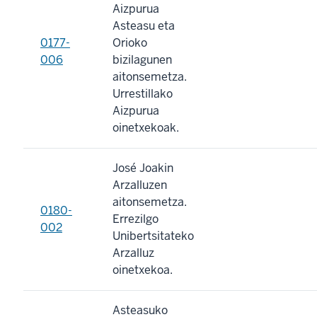
Aizpurua
Asteasu eta
0177-
Orioko
006
bizilagunen
aitonsemetza.
Urrestillako
Aizpurua
oinetxekoak.
José Joakin
Arzalluzen
aitonsemetza.
0180-
Errezilgo
002
Unibertsitateko
Arzalluz
oinetxekoa.
Asteasuko