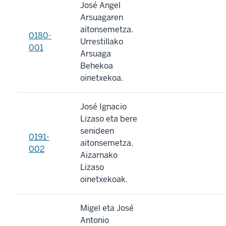
José Angel
Arsuagaren
aitonsemetza.
0180-
Urrestillako
001
Arsuaga
Behekoa
oinetxekoa.
José Ignacio
Lizaso eta bere
senideen
0191-
aitonsemetza.
002
Aizarnako
Lizaso
oinetxekoak.
Migel eta José
Antonio