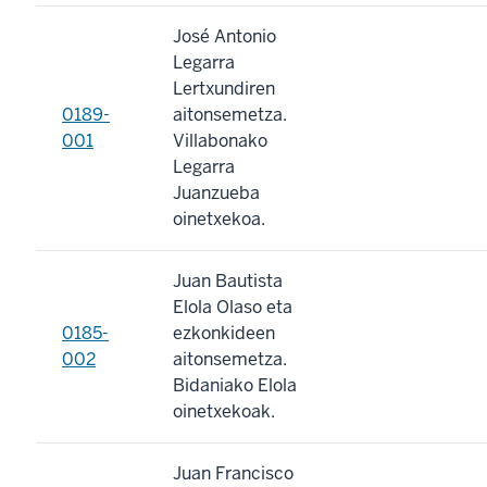
José Antonio
Legarra
Lertxundiren
0189-
aitonsemetza.
001
Villabonako
Legarra
Juanzueba
oinetxekoa.
Juan Bautista
Elola Olaso eta
0185-
ezkonkideen
002
aitonsemetza.
Bidaniako Elola
oinetxekoak.
Juan Francisco