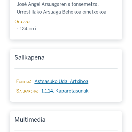
José Angel Arsuagaren aitonsemetza.
Urrestillako Arsuaga Behekoa oinetxekoa.
Oharrak
- 124 orri.
Sailkapena
Funtsa
Asteasuko Udal Artxiboa
Sailkapena
1.1.14. Kaparetasunak
Multimedia