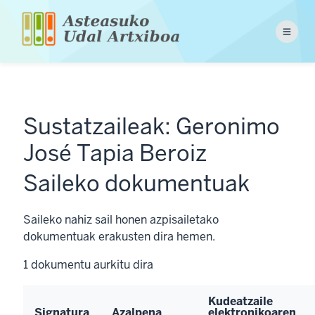
Skip
to
Menu
main
content
Sustatzaileak: Geronimo
José Tapia Beroiz
Saileko dokumentuak
Saileko nahiz sail honen azpisailetako
dokumentuak erakusten dira hemen.
1
dokumentu aurkitu dira
Kudeatzaile
Signatura
Azalpena
elektronikoaren