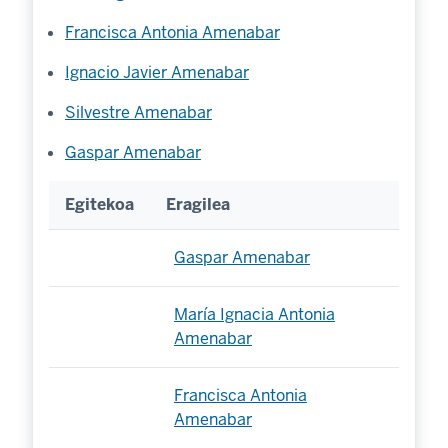
Francisca Antonia Amenabar
Ignacio Javier Amenabar
Silvestre Amenabar
Gaspar Amenabar
Egitekoa
Eragilea
Gaspar Amenabar
María Ignacia Antonia
Amenabar
Francisca Antonia
Amenabar