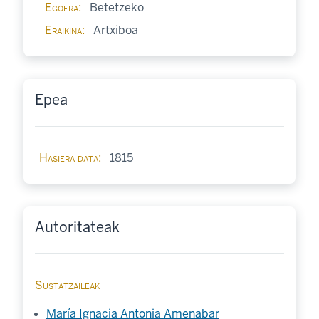
Egoera
Betetzeko
Eraikina
Artxiboa
Epea
Hasiera data
1815
Autoritateak
Sustatzaileak
María Ignacia Antonia Amenabar