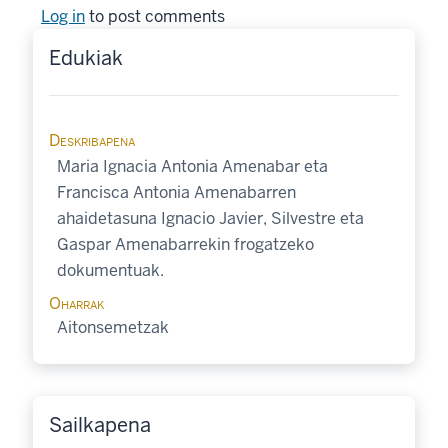
Log in
to post comments
Edukiak
Deskribapena
Maria Ignacia Antonia Amenabar eta
Francisca Antonia Amenabarren
ahaidetasuna Ignacio Javier, Silvestre eta
Gaspar Amenabarrekin frogatzeko
dokumentuak.
Oharrak
Aitonsemetzak
Sailkapena