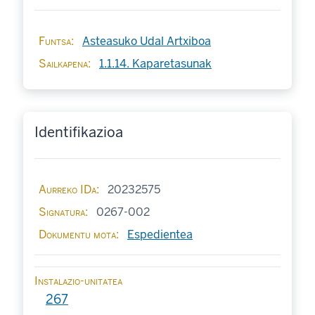
Funtsa
Asteasuko Udal Artxiboa
Sailkapena
1.1.14. Kaparetasunak
Identifikazioa
Aurreko IDa
20232575
Signatura
0267-002
Dokumentu mota
Espedientea
Instalazio-unitatea
267