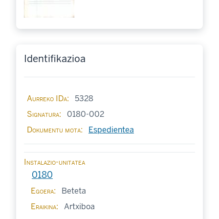
Identifikazioa
Aurreko IDa
5328
Signatura
0180-002
Dokumentu mota
Espedientea
Instalazio-unitatea
0180
Egoera
Beteta
Eraikina
Artxiboa