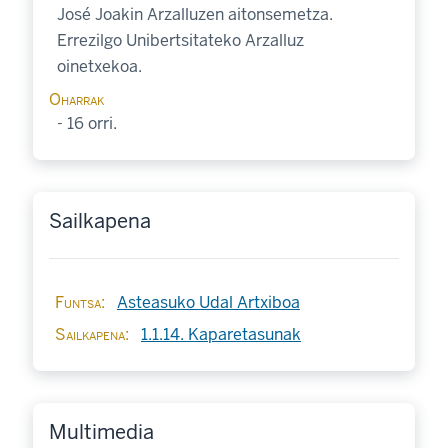
José Joakin Arzalluzen aitonsemetza.
Errezilgo Unibertsitateko Arzalluz
oinetxekoa.
Oharrak
- 16 orri.
Sailkapena
Funtsa
Asteasuko Udal Artxiboa
Sailkapena
1.1.14. Kaparetasunak
Multimedia