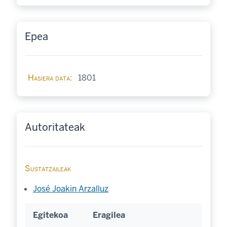
Epea
Hasiera data
1801
Autoritateak
Sustatzaileak
José Joakin Arzalluz
Egitekoa
Eragilea