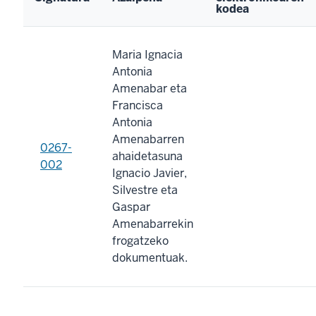
kodea
Maria Ignacia
Antonia
Amenabar eta
Francisca
Antonia
Amenabarren
0267-
ahaidetasuna
002
Ignacio Javier,
Silvestre eta
Gaspar
Amenabarrekin
frogatzeko
dokumentuak.