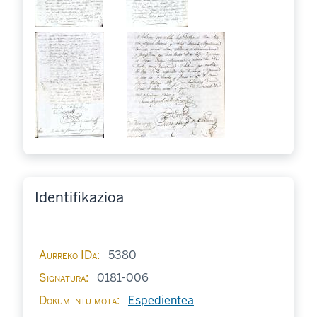
Identifikazioa
Aurreko IDa
5380
Signatura
0181-006
Dokumentu mota
Espedientea