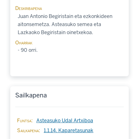
Deskribapena
Juan Antonio Begiristain eta ezkonkideen
aitonsemetza. Asteasuko semea eta
Lazkaoko Begiristain oinetxekoa.
Oharrak
- 90 orri.
Sailkapena
Funtsa
Asteasuko Udal Artxiboa
Sailkapena
1.1.14. Kaparetasunak