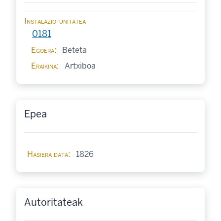
Instalazio-unitatea
0181
Egoera
Beteta
Eraikina
Artxiboa
Epea
Hasiera data
1826
Autoritateak