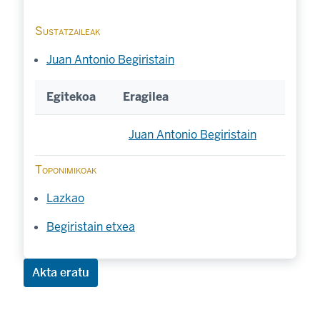
Sustatzaileak
Juan Antonio Begiristain
Egitekoa
Eragilea
Juan Antonio Begiristain
Toponimikoak
Lazkao
Begiristain etxea
Akta eratu