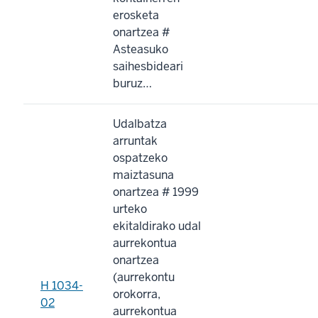
erosketa
onartzea #
Asteasuko
saihesbideari
buruz…
Udalbatza
arruntak
ospatzeko
maiztasuna
onartzea # 1999
urteko
ekitaldirako udal
aurrekontua
onartzea
(aurrekontu
H 1034-
orokorra,
02
aurrekontua