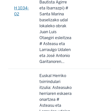
Bautista Agirre
H 1034-
eta Ibarrazpi) #
02
Santa Marina
baselizako udal
lokaleko obrak
Juan Luis
Otaegiri esleitzea
# Asteasu eta
Larraulgo Udalen
eta José Antonio
Garitanoren…
Euskal Herriko
txirrindulari
itzulia: Asteasuko
herriaren eskaera
onartzea #
Asteasu eta