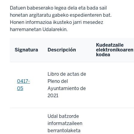
Datuen babeserako legea dela eta bada sail
honetan argitaratu gabeko espedienteren bat.
Honen informazioa ikusteko jarri mesedez
harremanetan Udalarekin.
Kudeatzaile
Signatura
Descripción
elektronikoaren
kodea
Libro de actas de
0417-
Pleno del
05
Ayuntamiento de
2021
Udal batzorde
informatzaileen
berrantolaketa