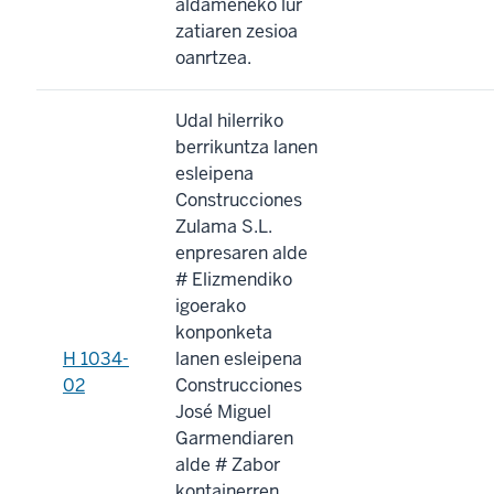
aldameneko lur
zatiaren zesioa
oanrtzea.
Udal hilerriko
berrikuntza lanen
esleipena
Construcciones
Zulama S.L.
enpresaren alde
# Elizmendiko
igoerako
konponketa
H 1034-
lanen esleipena
02
Construcciones
José Miguel
Garmendiaren
alde # Zabor
kontainerren