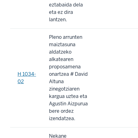
eztabaida dela
eta ez dira
lantzen.
Pleno arrunten
maiztasuna
aldatzeko
alkatearen
proposamena
H 1034-
onartzea # David
02
Altuna
zinegotziaren
kargua uztea eta
Agustin Aizpurua
bere ordez
izendatzea.
Nekane