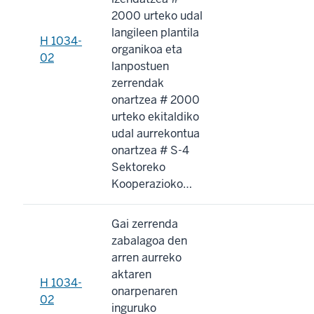
2000 urteko udal
langileen plantila
H 1034-
organikoa eta
02
lanpostuen
zerrendak
onartzea # 2000
urteko ekitaldiko
udal aurrekontua
onartzea # S-4
Sektoreko
Kooperazioko…
Gai zerrenda
zabalagoa den
arren aurreko
aktaren
H 1034-
onarpenaren
02
inguruko