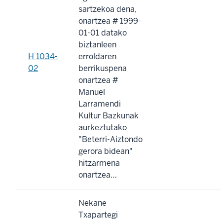
sartzekoa dena,
onartzea # 1999-
01-01 datako
biztanleen
H 1034-
erroldaren
02
berrikuspena
onartzea #
Manuel
Larramendi
Kultur Bazkunak
aurkeztutako
"Beterri-Aiztondo
gerora bidean"
hitzarmena
onartzea…
Nekane
Txapartegi