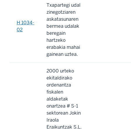
Txapartegi udal
zinegotziaren
askatasunaren
H 1034-
bermea udalak
02
beregain
hartzeko
erabakia mahai
gainean uztea.
2000 urteko
ekitaldirako
ordenantza
fiskalen
aldaketak
onartzea # S-1
sektorean Jokin
Iraola
Eraikuntzak S.L.