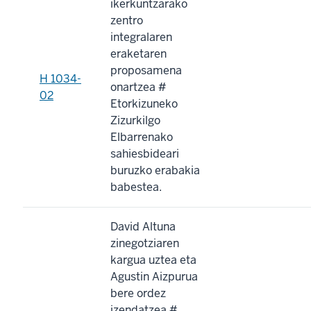
ikerkuntzarako
zentro
integralaren
eraketaren
proposamena
H 1034-
onartzea #
02
Etorkizuneko
Zizurkilgo
Elbarrenako
sahiesbideari
buruzko erabakia
babestea.
David Altuna
zinegotziaren
kargua uztea eta
Agustin Aizpurua
bere ordez
izendatzea #