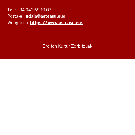
Tel.: +34 943 69 19 07
Posta-e.:
udala@asteasu.eus
Webgunea:
https://www.asteasu.eus
Ereiten Kultur Zerbitzuak