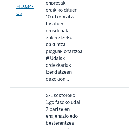
enpresak
H 1034-
eraikiko dituen
02
10 etxebizitza
tasatuen
erosdunak
aukeratzeko
baldintza
pleguak onartzea
# Udalak
ordezkariak
izendatzean
dagokion…
S-1 sektoreko
1.go faseko udal
7 partzelen
enajenazio edo
besterentzea