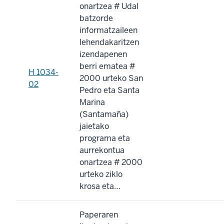
onartzea # Udal
batzorde
informatzaileen
lehendakaritzen
izendapenen
berri ematea #
H 1034-
2000 urteko San
02
Pedro eta Santa
Marina
(Santamaña)
jaietako
programa eta
aurrekontua
onartzea # 2000
urteko ziklo
krosa eta…
Paperaren