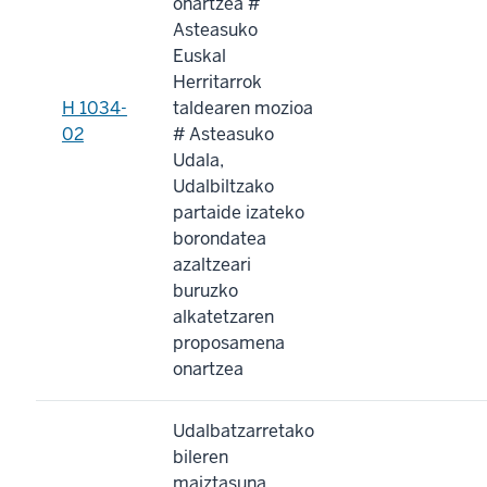
onartzea #
Asteasuko
Euskal
Herritarrok
H 1034-
taldearen mozioa
02
# Asteasuko
Udala,
Udalbiltzako
partaide izateko
borondatea
azaltzeari
buruzko
alkatetzaren
proposamena
onartzea
Udalbatzarretako
bileren
maiztasuna