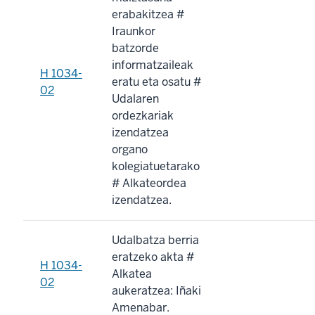
erabakitzea #
Iraunkor
batzorde
informatzaileak
H 1034-
eratu eta osatu #
02
Udalaren
ordezkariak
izendatzea
organo
kolegiatuetarako
# Alkateordea
izendatzea.
Udalbatza berria
eratzeko akta #
H 1034-
Alkatea
02
aukeratzea: Iñaki
Amenabar.