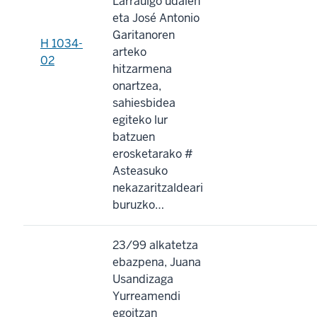
Larraulgo udalen
eta José Antonio
Garitanoren
H 1034-
arteko
02
hitzarmena
onartzea,
sahiesbidea
egiteko lur
batzuen
erosketarako #
Asteasuko
nekazaritzaldeari
buruzko…
23/99 alkatetza
ebazpena, Juana
Usandizaga
Yurreamendi
egoitzan