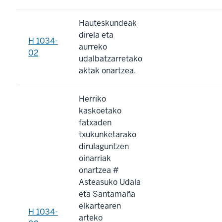
Hauteskundeak
direla eta
H 1034-
aurreko
02
udalbatzarretako
aktak onartzea.
Herriko
kaskoetako
fatxaden
txukunketarako
dirulaguntzen
oinarriak
onartzea #
Asteasuko Udala
eta Santamaña
elkartearen
H 1034-
arteko