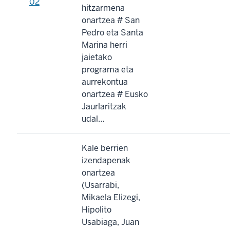
02
hitzarmena
onartzea # San
Pedro eta Santa
Marina herri
jaietako
programa eta
aurrekontua
onartzea # Eusko
Jaurlaritzak
udal…
Kale berrien
izendapenak
onartzea
(Usarrabi,
Mikaela Elizegi,
Hipolito
Usabiaga, Juan