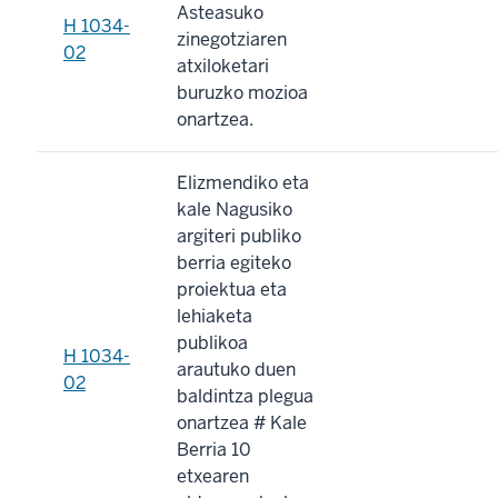
Asteasuko
H 1034-
zinegotziaren
02
atxiloketari
buruzko mozioa
onartzea.
Elizmendiko eta
kale Nagusiko
argiteri publiko
berria egiteko
proiektua eta
lehiaketa
publikoa
H 1034-
arautuko duen
02
baldintza plegua
onartzea # Kale
Berria 10
etxearen