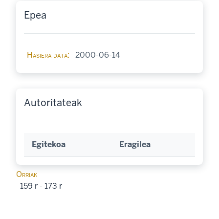
Epea
Hasiera data
2000-06-14
Autoritateak
Egitekoa
Eragilea
Orriak
159 r - 173 r