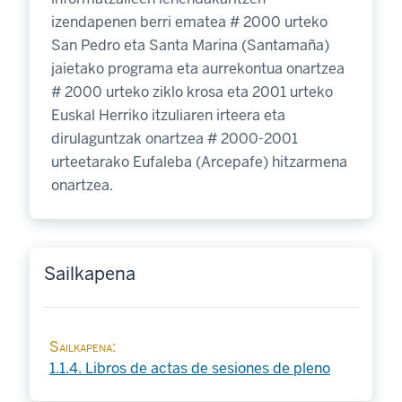
izendapenen berri ematea # 2000 urteko
San Pedro eta Santa Marina (Santamaña)
jaietako programa eta aurrekontua onartzea
# 2000 urteko ziklo krosa eta 2001 urteko
Euskal Herriko itzuliaren irteera eta
dirulaguntzak onartzea # 2000-2001
urteetarako Eufaleba (Arcepafe) hitzarmena
onartzea.
Sailkapena
Sailkapena
1.1.4. Libros de actas de sesiones de pleno