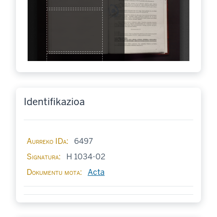
Identifikazioa
Aurreko IDa
6497
Signatura
H 1034-02
Dokumentu mota
Acta