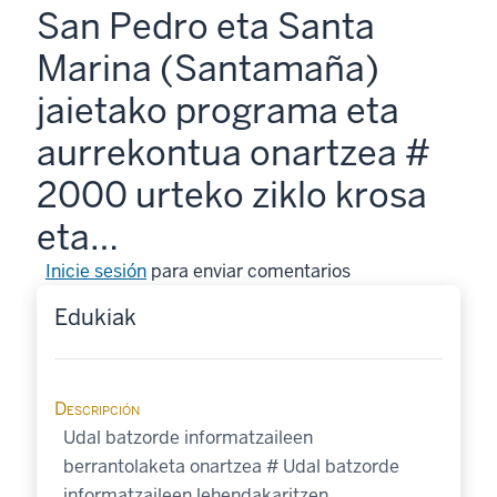
San Pedro eta Santa
Marina (Santamaña)
jaietako programa eta
aurrekontua onartzea #
2000 urteko ziklo krosa
eta…
Inicie sesión
para enviar comentarios
Edukiak
Descripción
Udal batzorde informatzaileen
berrantolaketa onartzea # Udal batzorde
informatzaileen lehendakaritzen