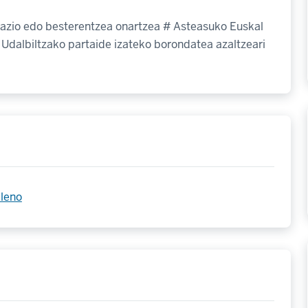
enazio edo besterentzea onartzea # Asteasuko Euskal
Udalbiltzako partaide izateko borondatea azaltzeari
pleno