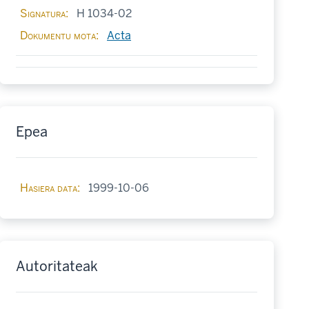
Signatura
H 1034-02
Dokumentu mota
Acta
Epea
Hasiera data
1999-10-06
Autoritateak