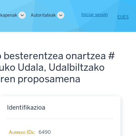
User
Iniciar sesión
lkapenak
Autoritateak
EU
ES
Toggle
Toggle
account
sub-
sub-
ion
navigation
navigation
menu
do besterentzea onartzea #
uko Udala, Udalbiltzako
zaren proposamena
Identifikazioa
Aurreko IDa
6490