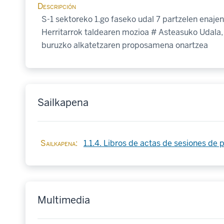
Descripción
S-1 sektoreko 1.go faseko udal 7 partzelen enaj
Herritarrok taldearen mozioa # Asteasuko Udala, 
buruzko alkatetzaren proposamena onartzea
Sailkapena
Sailkapena
1.1.4. Libros de actas de sesiones de 
Multimedia