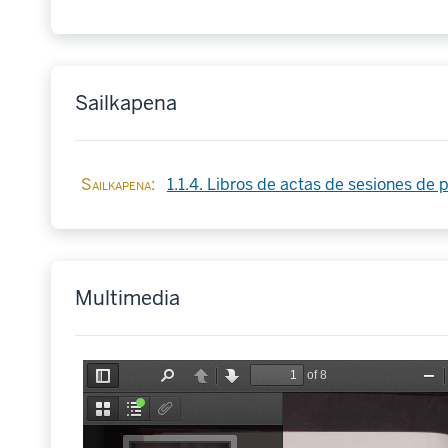
Sailkapena
Sailkapena
1.1.4. Libros de actas de sesiones de 
Multimedia