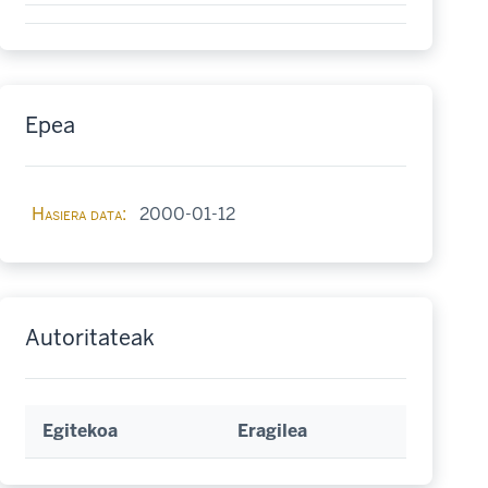
Epea
Hasiera data
2000-01-12
Autoritateak
Egitekoa
Eragilea