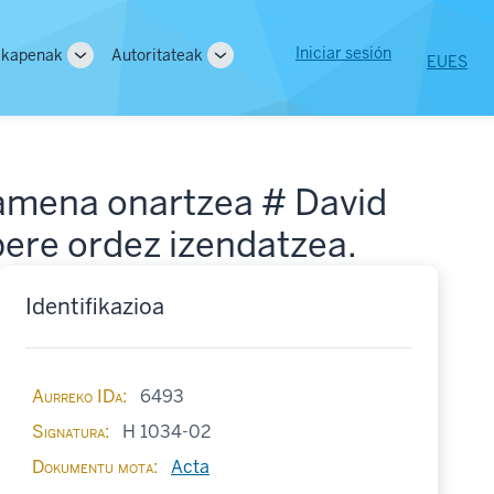
User
Iniciar sesión
lkapenak
Autoritateak
EU
ES
Toggle
Toggle
account
sub-
sub-
ion
navigation
navigation
menu
samena onartzea # David
bere ordez izendatzea.
Identifikazioa
Aurreko IDa
6493
Signatura
H 1034-02
Dokumentu mota
Acta