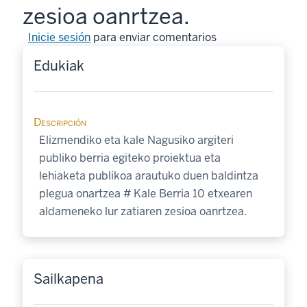
zesioa oanrtzea.
Inicie sesión
para enviar comentarios
Edukiak
Descripción
Elizmendiko eta kale Nagusiko argiteri
publiko berria egiteko proiektua eta
lehiaketa publikoa arautuko duen baldintza
plegua onartzea # Kale Berria 10 etxearen
aldameneko lur zatiaren zesioa oanrtzea.
Sailkapena