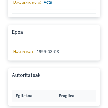
Dokumentu mota
Acta
Epea
Hasiera data
1999-03-03
Autoritateak
Egitekoa
Eragilea