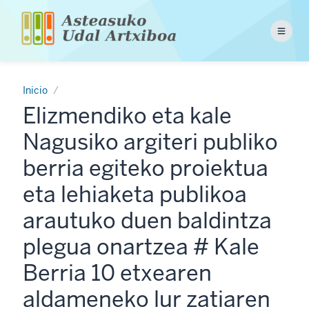
Pasar
al
Menu
contenido
principal
Inicio
Elizmendiko eta kale
Nagusiko argiteri publiko
berria egiteko proiektua
eta lehiaketa publikoa
arautuko duen baldintza
plegua onartzea # Kale
Berria 10 etxearen
aldameneko lur zatiaren