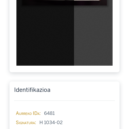
Identifikazioa
Aurreko IDa
6481
Signatura
H 1034-02