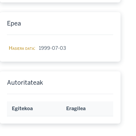
Epea
Hasiera data
1999-07-03
Autoritateak
Egitekoa
Eragilea