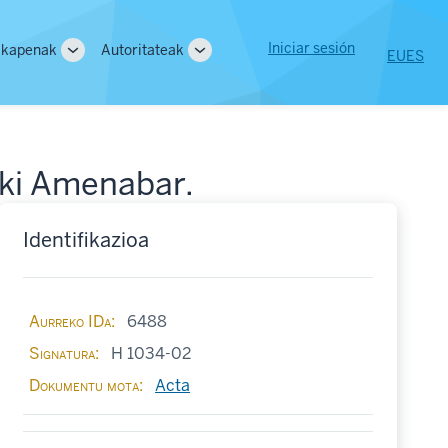
User
Iniciar sesión
lkapenak
Autoritateak
EU
ES
Toggle
Toggle
account
sub-
sub-
ion
navigation
navigation
menu
aki Amenabar.
Identifikazioa
Aurreko IDa
6488
Signatura
H 1034-02
Dokumentu mota
Acta