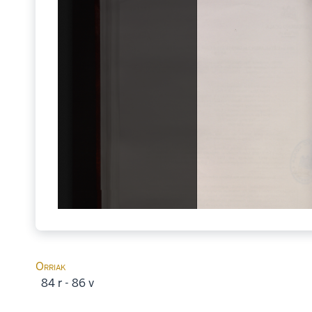
Orriak
84 r - 86 v