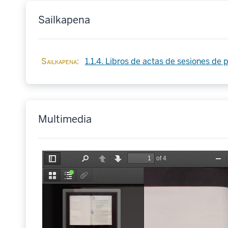
Sailkapena
Sailkapena
1.1.4. Libros de actas de sesiones de 
Multimedia