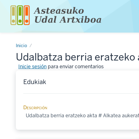
Pasar
al
contenido
principal
Inicio
Udalbatza berria eratzeko
Inicie sesión
para enviar comentarios
Edukiak
Descripción
Udalbatza berria eratzeko akta # Alkatea aukera