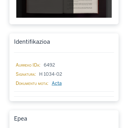
Identifikazioa
Aurreko IDa
6492
Signatura
H 1034-02
Dokumentu mota
Acta
Epea