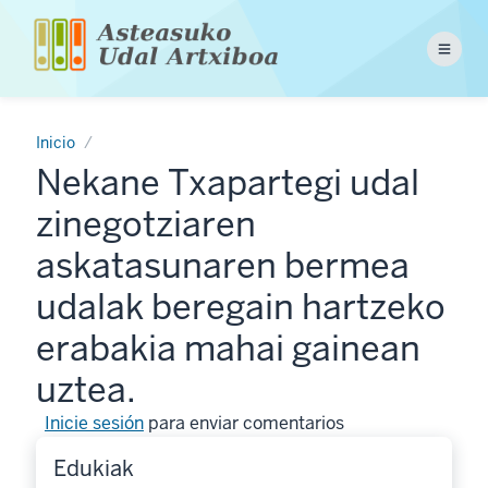
Pasar
al
Menu
contenido
principal
Inicio
Nekane Txapartegi udal
zinegotziaren
askatasunaren bermea
udalak beregain hartzeko
erabakia mahai gainean
uztea.
Inicie sesión
para enviar comentarios
Edukiak