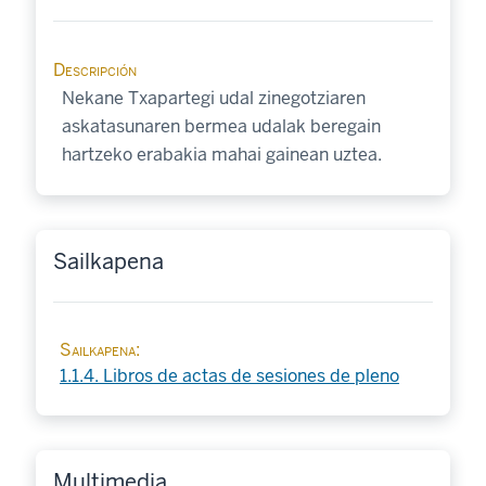
Descripción
Nekane Txapartegi udal zinegotziaren
askatasunaren bermea udalak beregain
hartzeko erabakia mahai gainean uztea.
Sailkapena
Sailkapena
1.1.4. Libros de actas de sesiones de pleno
Multimedia