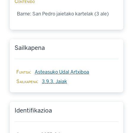
Contenido
Barne: San Pedro jaietako kartelak (3 ale)
Sailkapena
Funtsa
Asteasuko Udal Artxiboa
Sailkapena
3.9.3. Jaiak
Identifikazioa