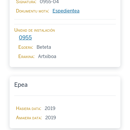
Signatura
0955-04
Dokumentu mota
Espedientea
Unidad de instalación
0955
Egoera
Beteta
Eraikina
Artxiboa
Epea
Hasiera data
2019
Amaiera data
2019