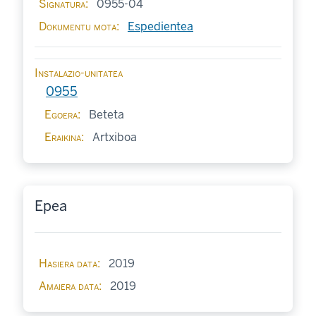
Signatura
0955-04
Dokumentu mota
Espedientea
Instalazio-unitatea
0955
Egoera
Beteta
Eraikina
Artxiboa
Epea
Hasiera data
2019
Amaiera data
2019