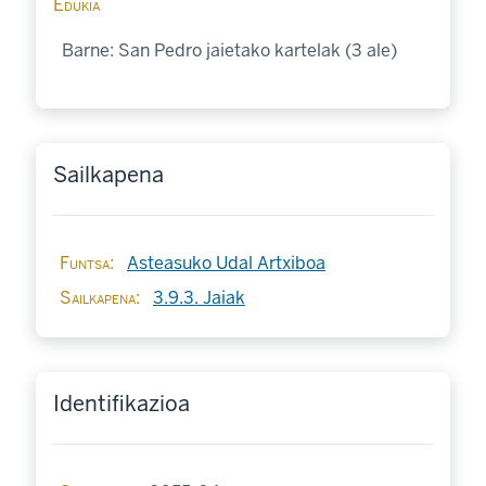
Edukia
Barne: San Pedro jaietako kartelak (3 ale)
Sailkapena
Funtsa
Asteasuko Udal Artxiboa
Sailkapena
3.9.3. Jaiak
Identifikazioa