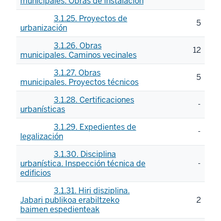
municipales. Obras de instalación
3.1.25. Proyectos de
5
urbanización
3.1.26. Obras
12
municipales. Caminos vecinales
3.1.27. Obras
5
municipales. Proyectos técnicos
3.1.28. Certificaciones
-
urbanísticas
3.1.29. Expedientes de
-
legalización
3.1.30. Disciplina
urbanística. Inspección técnica de
-
edificios
3.1.31. Hiri disziplina.
Jabari publikoa erabiltzeko
2
baimen espedienteak