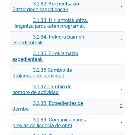
3.1.32. Konpentsazio
-
Batzordeen espedieneak
3.1.33. Hiri antolakuntza.
-
Hirigintza jarduketen programak
3.1.34. Irekiera baimen
-
espedienteak
3.1.35. Erreklamazio
-
espedienteak
3.1.36 Cambio de
-
titularidad de actividad
3.1.37 Cambio de
-
nombre de actividad
3.1.38. Expedientes de
2
derribo
3.1.39. Comunicaciones
-
previas de licencia de obra