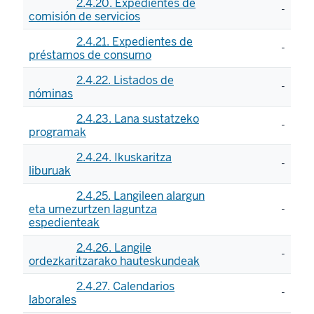
2.4.20. Expedientes de
-
comisión de servicios
2.4.21. Expedientes de
-
préstamos de consumo
2.4.22. Listados de
-
nóminas
2.4.23. Lana sustatzeko
-
programak
2.4.24. Ikuskaritza
-
liburuak
2.4.25. Langileen alargun
eta umezurtzen laguntza
-
espedienteak
2.4.26. Langile
-
ordezkaritzarako hauteskundeak
2.4.27. Calendarios
-
laborales