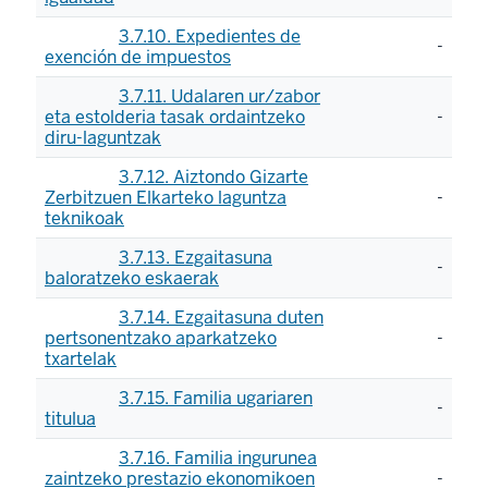
3.7.10. Expedientes de
-
exención de impuestos
3.7.11. Udalaren ur/zabor
eta estolderia tasak ordaintzeko
-
diru-laguntzak
3.7.12. Aiztondo Gizarte
Zerbitzuen Elkarteko laguntza
-
teknikoak
3.7.13. Ezgaitasuna
-
baloratzeko eskaerak
3.7.14. Ezgaitasuna duten
pertsonentzako aparkatzeko
-
txartelak
3.7.15. Familia ugariaren
-
titulua
3.7.16. Familia ingurunea
zaintzeko prestazio ekonomikoen
-