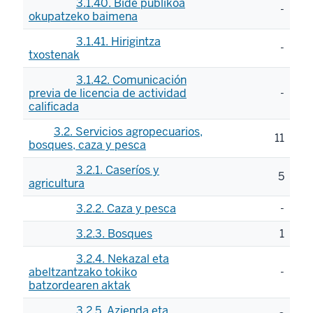
3.1.40. Bide publikoa
-
okupatzeko baimena
3.1.41. Hirigintza
-
txostenak
3.1.42. Comunicación
previa de licencia de actividad
-
calificada
3.2. Servicios agropecuarios,
11
bosques, caza y pesca
3.2.1. Caseríos y
5
agricultura
3.2.2. Caza y pesca
-
3.2.3. Bosques
1
3.2.4. Nekazal eta
abeltzantzako tokiko
-
batzordearen aktak
3.2.5. Azienda eta