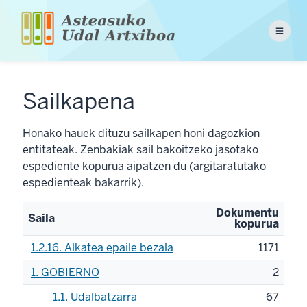
Pasar
al
Menu
contenido
principal
Sailkapena
Honako hauek dituzu sailkapen honi dagozkion
entitateak. Zenbakiak sail bakoitzeko jasotako
espediente kopurua aipatzen du (argitaratutako
espedienteak bakarrik).
Dokumentu
Saila
kopurua
1.2.16. Alkatea epaile bezala
1171
1. GOBIERNO
2
1.1. Udalbatzarra
67