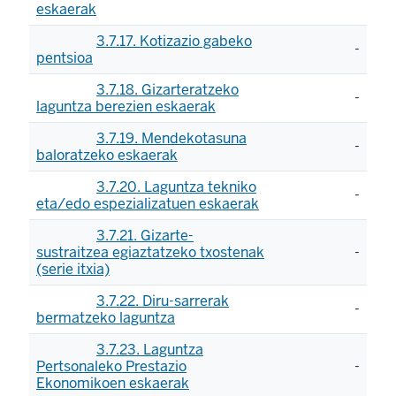
eskaerak
3.7.17. Kotizazio gabeko
-
pentsioa
3.7.18. Gizarteratzeko
-
laguntza berezien eskaerak
3.7.19. Mendekotasuna
-
baloratzeko eskaerak
3.7.20. Laguntza tekniko
-
eta/edo espezializatuen eskaerak
3.7.21. Gizarte-
sustraitzea egiaztatzeko txostenak
-
(serie itxia)
3.7.22. Diru-sarrerak
-
bermatzeko laguntza
3.7.23. Laguntza
Pertsonaleko Prestazio
-
Ekonomikoen eskaerak