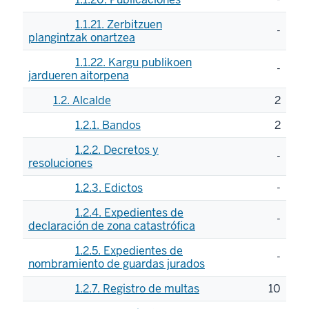
1.1.21. Zerbitzuen
-
plangintzak onartzea
1.1.22. Kargu publikoen
-
jardueren aitorpena
1.2. Alcalde
2
1.2.1. Bandos
2
1.2.2. Decretos y
-
resoluciones
1.2.3. Edictos
-
1.2.4. Expedientes de
-
declaración de zona catastrófica
1.2.5. Expedientes de
-
nombramiento de guardas jurados
1.2.7. Registro de multas
10