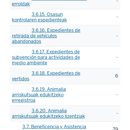
-
erroldak
3.6.15. Osasun
-
kontrolaren espedienteak
3.6.16. Expedientes de
retirada de vehículos
-
abandonados
3.6.17. Expedientes de
subvención para actividades de
-
medio ambiente
3.6.18. Expedientes de
6
vertidos
3.6.19. Animalia
arriskutsuak edukitzeko
-
erregistroa
3.6.20. Animalia
-
arriskutsuak edukitzeko lizentziak
3.7. Beneficencia y Asistencia
79