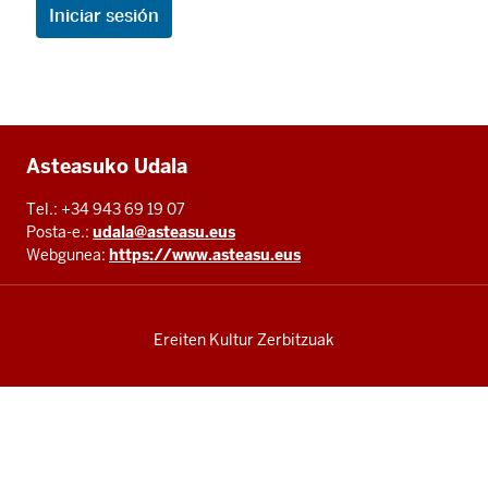
Additional
Asteasuko Udala
resources
Tel.: +34 943 69 19 07
Posta-e.:
udala@asteasu.eus
Webgunea:
https://www.asteasu.eus
Ereiten Kultur Zerbitzuak