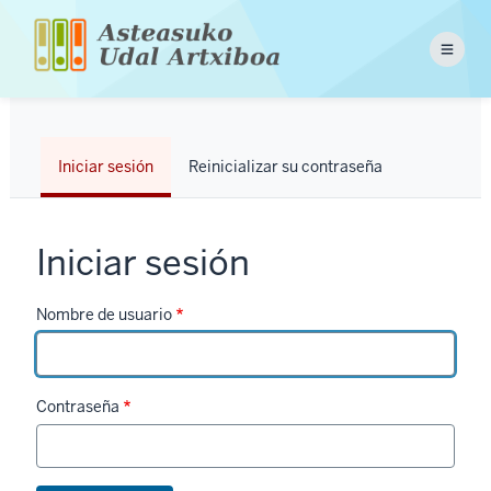
Pasar
al
Menu
contenido
principal
Solapas
Iniciar sesión
Reinicializar su contraseña
principales
Iniciar sesión
Nombre de usuario
Contraseña