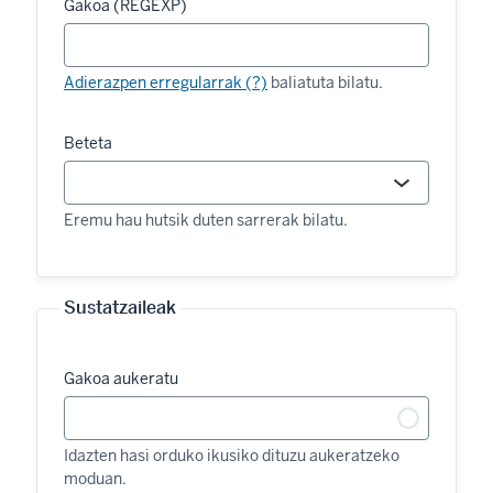
Gakoa (REGEXP)
Adierazpen erregularrak (?)
baliatuta bilatu.
Beteta
Eremu hau hutsik duten sarrerak bilatu.
Sustatzaileak
Gakoa aukeratu
Idazten hasi orduko ikusiko dituzu aukeratzeko
moduan.