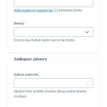
Adierazpen erregularrak (?)
baliatuta bilatu.
Beteta
Eremu hau hutsik duten sarrerak bilatu.
Sailkapen zaharra
Gakoa aukeratu
Idazten hasi orduko ikusiko dituzu aukeratzeko
moduan.