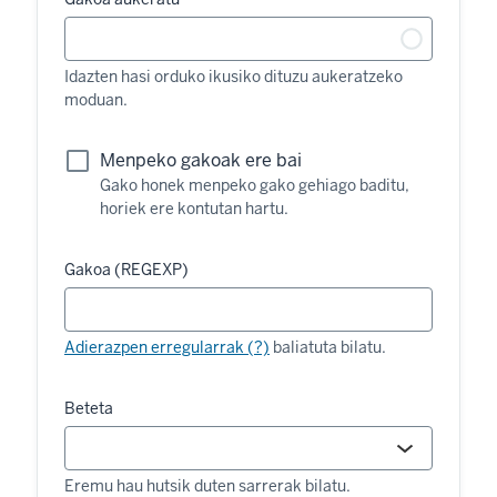
Idazten hasi orduko ikusiko dituzu aukeratzeko
moduan.
Menpeko gakoak ere bai
Gako honek menpeko gako gehiago baditu,
horiek ere kontutan hartu.
Gakoa (REGEXP)
Adierazpen erregularrak (?)
baliatuta bilatu.
Beteta
Eremu hau hutsik duten sarrerak bilatu.