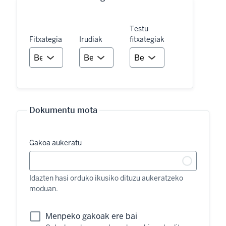
Testu
Fitxategia
Irudiak
fitxategiak
Dokumentu mota
Gakoa aukeratu
Idazten hasi orduko ikusiko dituzu aukeratzeko
moduan.
Menpeko gakoak ere bai