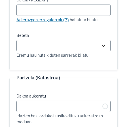
Gakoa (REGEXP)
Adierazpen erregularrak (?)
baliatuta bilatu.
Beteta
Eremu hau hutsik duten sarrerak bilatu.
Partzela (Katastroa)
Gakoa aukeratu
Idazten hasi orduko ikusiko dituzu aukeratzeko
moduan.