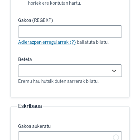
horiek ere kontutan hartu.
Gakoa (REGEXP)
Adierazpen erregularrak (?)
baliatuta bilatu.
Beteta
Eremu hau hutsik duten sarrerak bilatu.
Eskribaua
Gakoa aukeratu