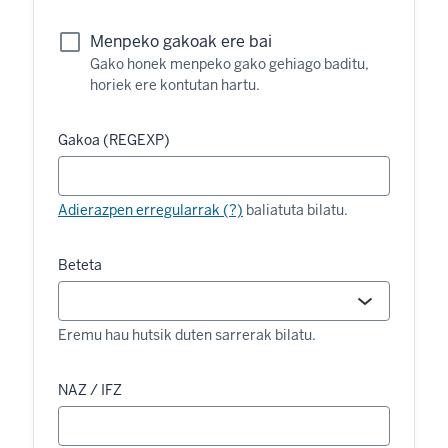
Menpeko gakoak ere bai
Gako honek menpeko gako gehiago baditu,
horiek ere kontutan hartu.
Gakoa (REGEXP)
Adierazpen erregularrak (?)
baliatuta bilatu.
Beteta
Eremu hau hutsik duten sarrerak bilatu.
NAZ / IFZ