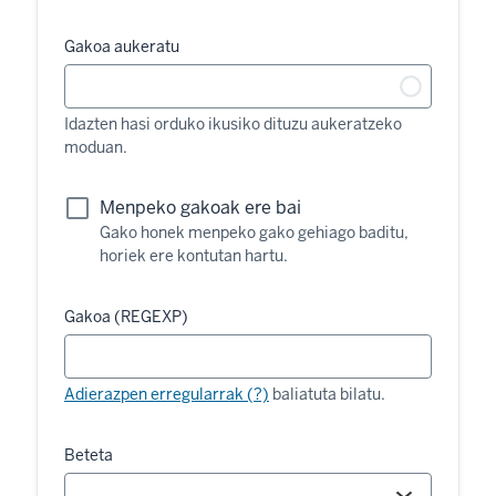
Gakoa aukeratu
Idazten hasi orduko ikusiko dituzu aukeratzeko
moduan.
Menpeko gakoak ere bai
Gako honek menpeko gako gehiago baditu,
horiek ere kontutan hartu.
Gakoa (REGEXP)
Adierazpen erregularrak (?)
baliatuta bilatu.
Beteta