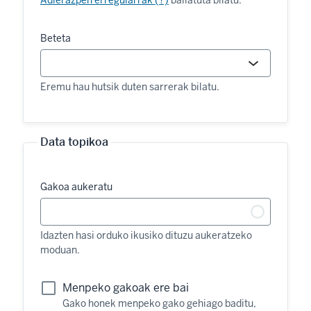
Adierazpen erregularrak (?)
baliatuta bilatu.
Beteta
Eremu hau hutsik duten sarrerak bilatu.
Data topikoa
Gakoa aukeratu
Idazten hasi orduko ikusiko dituzu aukeratzeko
moduan.
Menpeko gakoak ere bai
Gako honek menpeko gako gehiago baditu,