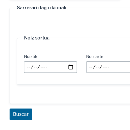
Sarrerari dagozkionak
Noiz sortua
Noiztik
Noiz arte