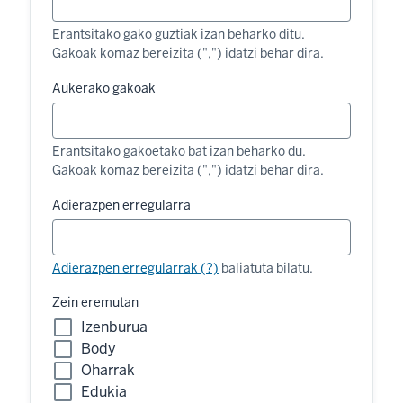
Erantsitako gako guztiak izan beharko ditu.
Gakoak komaz bereizita (",") idatzi behar dira.
Aukerako gakoak
Erantsitako gakoetako bat izan beharko du.
Gakoak komaz bereizita (",") idatzi behar dira.
Adierazpen erregularra
Adierazpen erregularrak (?)
baliatuta bilatu.
Zein eremutan
Izenburua
Body
Oharrak
Edukia