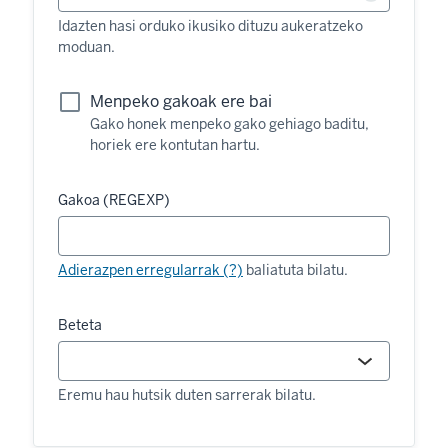
Idazten hasi orduko ikusiko dituzu aukeratzeko
moduan.
Menpeko gakoak ere bai
Gako honek menpeko gako gehiago baditu,
horiek ere kontutan hartu.
Gakoa (REGEXP)
Adierazpen erregularrak (?)
baliatuta bilatu.
Beteta
Eremu hau hutsik duten sarrerak bilatu.