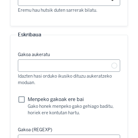
Eremu hau hutsik duten sarrerak bilatu.
Eskribaua
Gakoa aukeratu
Idazten hasi orduko ikusiko dituzu aukeratzeko
moduan.
Menpeko gakoak ere bai
Gako honek menpeko gako gehiago baditu,
horiek ere kontutan hartu.
Gakoa (REGEXP)