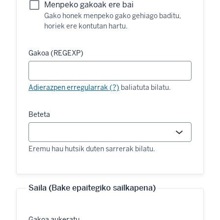
Menpeko gakoak ere bai
Gako honek menpeko gako gehiago baditu,
horiek ere kontutan hartu.
Gakoa (REGEXP)
Adierazpen erregularrak (?)
baliatuta bilatu.
Beteta
Eremu hau hutsik duten sarrerak bilatu.
Saila (Bake epaitegiko sailkapena)
Gakoa aukeratu