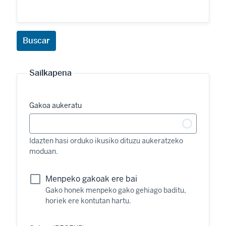
Sailkapena
Gakoa aukeratu
Idazten hasi orduko ikusiko dituzu aukeratzeko
moduan.
Menpeko gakoak ere bai
Gako honek menpeko gako gehiago baditu,
horiek ere kontutan hartu.