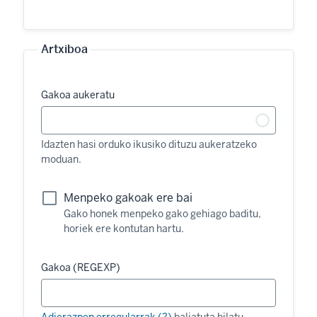
Artxiboa
Gakoa aukeratu
Idazten hasi orduko ikusiko dituzu aukeratzeko
moduan.
Menpeko gakoak ere bai
Gako honek menpeko gako gehiago baditu,
horiek ere kontutan hartu.
Gakoa (REGEXP)