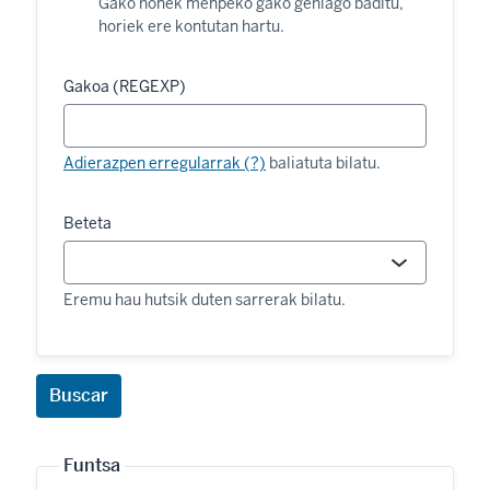
Gako honek menpeko gako gehiago baditu,
horiek ere kontutan hartu.
Gakoa (REGEXP)
Adierazpen erregularrak (?)
baliatuta bilatu.
Beteta
Eremu hau hutsik duten sarrerak bilatu.
Funtsa