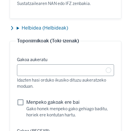
Sustatzailearen NAN edo IFZ zenbakia.
Helbidea (Helbideak)
Toponimikoak (Toki-izenak)
Gakoa aukeratu
Idazten hasi orduko ikusiko dituzu aukeratzeko
moduan.
Menpeko gakoak ere bai
Gako honek menpeko gako gehiago baditu,
horiek ere kontutan hartu.