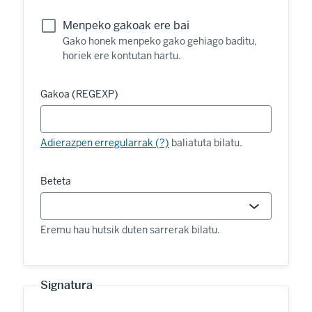
Menpeko gakoak ere bai
Gako honek menpeko gako gehiago baditu,
horiek ere kontutan hartu.
Gakoa (REGEXP)
Adierazpen erregularrak (?)
baliatuta bilatu.
Beteta
Eremu hau hutsik duten sarrerak bilatu.
Signatura