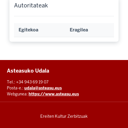
Autoritateak
Egitekoa
Eragilea
Additional
Asteasuko Udala
resources
Tel.: +34 943 69 19 07
Posta-e.:
udala@asteasu.eus
Webgunea:
https://www.asteasu.eus
Ereiten Kultur Zerbitzuak