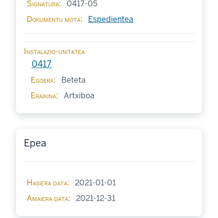
Signatura
0417-05
Dokumentu mota
Espedientea
Instalazio-unitatea
0417
Egoera
Beteta
Eraikina
Artxiboa
Epea
Hasiera data
2021-01-01
Amaiera data
2021-12-31