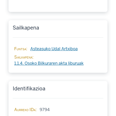
Sailkapena
Funtsa
Asteasuko Udal Artxiboa
Sailkapena
1.1.4. Osoko Bilkuraren akta liburuak
Identifikazioa
Aurreko IDa
9794