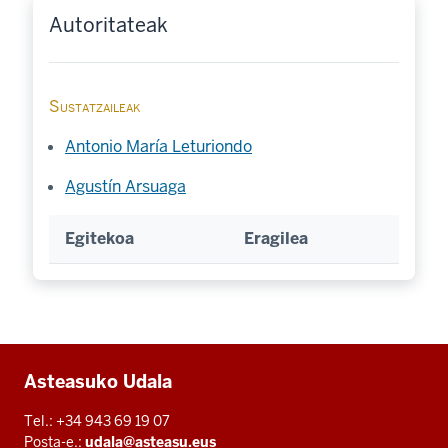
Autoritateak
Sustatzaileak
Antonio María Leturiondo
Agustín Arsuaga
Egitekoa
Eragilea
Additional
Asteasuko Udala
resources
Tel.: +34 943 69 19 07
Posta-e.:
udala@asteasu.eus