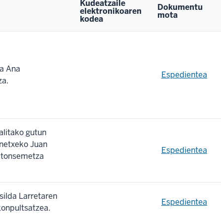
Kudeatzaile
Dokumentu
elektronikoaren
mota
kodea
ia Ana
Espedientea
za.
alitako gutun
inetxeko Juan
Espedientea
aitonsemetza
silda Larretaren
Espedientea
konpultsatzea.