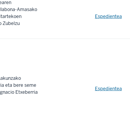
earen
Villabona-Amasako
itartekoen
Espedientea
o Zubelzu
Lakunzako
ria eta bere seme
Espedientea
Ignacio Etxeberria