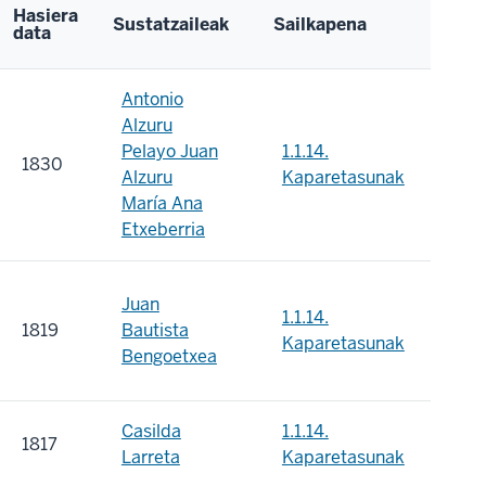
Hasiera
Sustatzaileak
Sailkapena
data
Antonio
Alzuru
Pelayo Juan
1.1.14.
1830
Alzuru
Kaparetasunak
María Ana
Etxeberria
Juan
1.1.14.
1819
Bautista
Kaparetasunak
Bengoetxea
Casilda
1.1.14.
1817
Larreta
Kaparetasunak