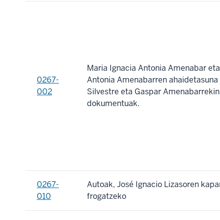
Maria Ignacia Antonia Amenabar eta
0267-
Antonia Amenabarren ahaidetasuna I
002
Silvestre eta Gaspar Amenabarrekin
dokumentuak.
0267-
Autoak, José Ignacio Lizasoren kap
010
frogatzeko