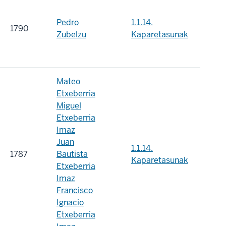
Pedro
1.1.14.
1790
Zubelzu
Kaparetasunak
Mateo
Etxeberria
Miguel
Etxeberria
Imaz
Juan
1.1.14.
1787
Bautista
Kaparetasunak
Etxeberria
Imaz
Francisco
Ignacio
Etxeberria