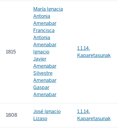
María Ignacia
Antonia
Amenabar
Francisca
Antonia
Amenabar
1.1.14.
1815
Ignacio
Kaparetasunak
Javier
Amenabar
Silvestre
Amenabar
Gaspar
Amenabar
José Ignacio
1.1.14.
1808
Lizaso
Kaparetasunak