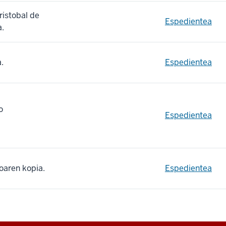
ristobal de
Espedientea
a.
.
Espedientea
o
Espedientea
ioaren kopia.
Espedientea