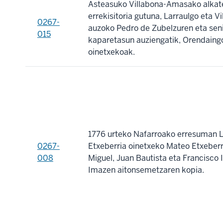
Asteasuko Villabona-Amasako alkat
errekisitoria gutuna, Larraulgo eta 
0267-
auzoko Pedro de Zubelzuren eta sen
015
kaparetasun auziengatik, Orendaing
oinetxekoak.
1776 urteko Nafarroako erresuman 
0267-
Etxeberria oinetxeko Mateo Etxeber
008
Miguel, Juan Bautista eta Francisco 
Imazen aitonsemetzaren kopia.