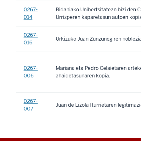
0267-
Bidaniako Unibertsitatean bizi den C
014
Urrizperen kaparetasun autoen kopi
0267-
Urkizuko Juan Zunzunegiren noblezia
016
0267-
Mariana eta Pedro Celaietaren artek
006
ahaidetasunaren kopia.
0267-
Juan de Lizola Iturrietaren legitimaz
007