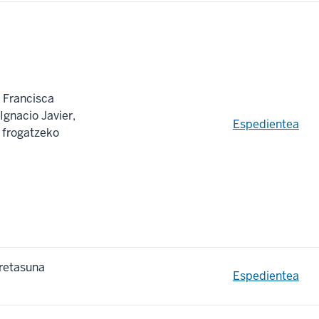
 Francisca
gnacio Javier,
Espedientea
 frogatzeko
aretasuna
Espedientea