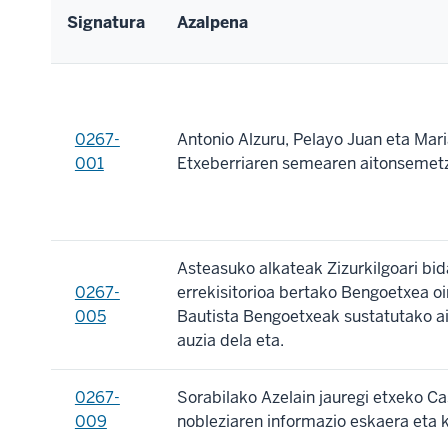
Signatura
Azalpena
0267-
Antonio Alzuru, Pelayo Juan eta Mar
001
Etxeberriaren semearen aitonsemet
Asteasuko alkateak Zizurkilgoari bid
0267-
errekisitorioa bertako Bengoetxea o
005
Bautista Bengoetxeak sustatutako 
auzia dela eta.
0267-
Sorabilako Azelain jauregi etxeko Ca
009
nobleziaren informazio eskaera eta 