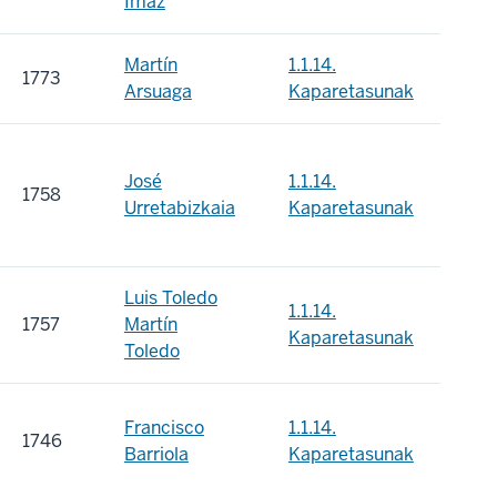
Imaz
Martín
1.1.14.
1773
Arsuaga
Kaparetasunak
José
1.1.14.
1758
Urretabizkaia
Kaparetasunak
Luis Toledo
1.1.14.
1757
Martín
Kaparetasunak
Toledo
Francisco
1.1.14.
1746
Barriola
Kaparetasunak