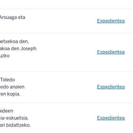
Arsuaga eta
Espedientea
netxekoa den,
otakoa den Joseph
Espedientea
ruzko
 Toledo
ledo anaien
Espedientea
en kopia.
nideen
ia-eskuetsia,
Espedientea
ri bidaltzeko.