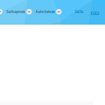
User
Sartu
Sailkapenak
Autoritateak
EU
ES
Toggle
Toggle
Toggle
tion
account
sub-
sub-
sub-
navigation
navigation
navigation
menu