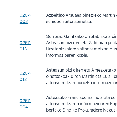
0267-
Azpeitiko Arsuaga oinetxeko Martin 
003
senideen aitonsemetza.
Sorreraz Gaintzako Urretabizkaia oi
0267-
Asteasun bizi den eta Zaldibian jai
013
Urretabizkaiaren aitonsemetzari bu
informazioaren kopia.
Asteasun bizi diren eta Amezketako
0267-
oinetxekoak diren Martin eta Luis To
012
aitonsemetzari buruzko informazioar
Asteasuko Francisco Barriola eta se
0267-
aitonsemetzaren informazioaren kop
004
bertako Sindiko Prokuradore Nagusia