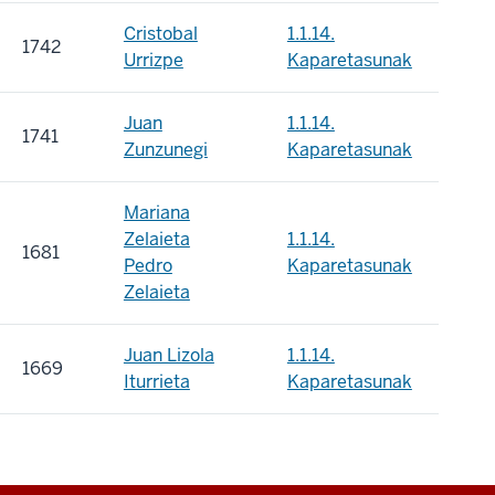
Cristobal
1.1.14.
1742
Urrizpe
Kaparetasunak
Juan
1.1.14.
1741
Zunzunegi
Kaparetasunak
Mariana
Zelaieta
1.1.14.
1681
Pedro
Kaparetasunak
Zelaieta
Juan Lizola
1.1.14.
1669
Iturrieta
Kaparetasunak