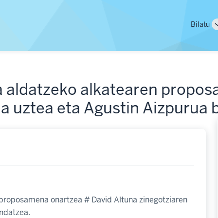
Main
Bilatu
naviga
a aldatzeko alkatearen propo
a uztea eta Agustin Aizpurua 
 proposamena onartzea # David Altuna zinegotziaren
endatzea.