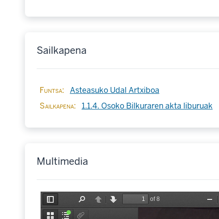
Sailkapena
Funtsa
Asteasuko Udal Artxiboa
Sailkapena
1.1.4. Osoko Bilkuraren akta liburuak
Multimedia