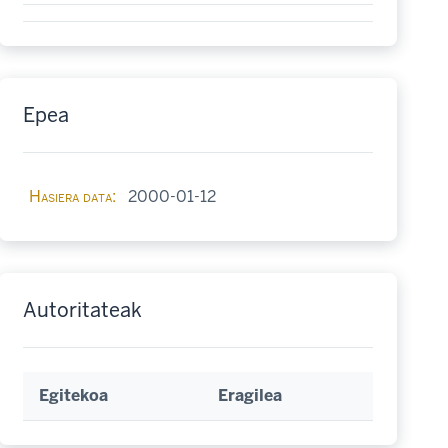
Epea
Hasiera data
2000-01-12
Autoritateak
Egitekoa
Eragilea