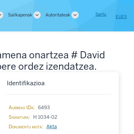
User
Sartu
Sailkapenak
Autoritateak
EU
ES
Toggle
Toggle
Toggle
tion
account
sub-
sub-
sub-
navigation
navigation
navigation
menu
samena onartzea # David
bere ordez izendatzea.
Identifikazioa
Aurreko IDa
6493
Signatura
H 1034-02
Dokumentu mota
Akta