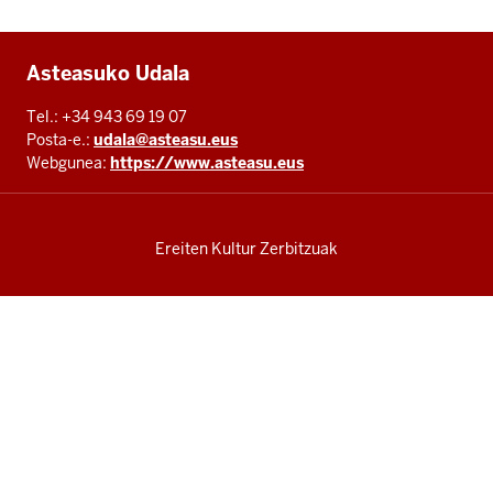
Additional
Asteasuko Udala
resources
Tel.: +34 943 69 19 07
Posta-e.:
udala@asteasu.eus
Webgunea:
https://www.asteasu.eus
Ereiten Kultur Zerbitzuak