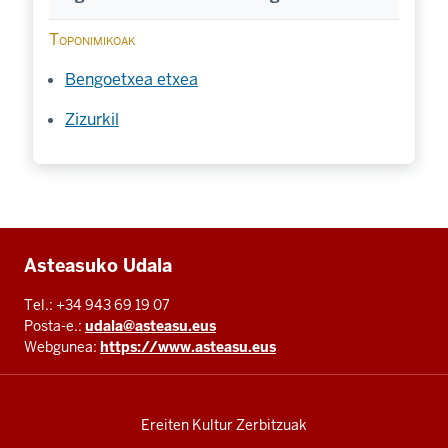
Toponimikoak
Bengoetxea etxea
Zizurkil
Additional
Asteasuko Udala
resources
Tel.: +34 943 69 19 07
Posta-e.:
udala@asteasu.eus
Webgunea:
https://www.asteasu.eus
Ereiten Kultur Zerbitzuak