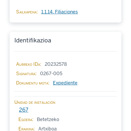
Sailkapena
1.1.14. Filiaciones
Identifikazioa
Aurreko IDa
20232578
Signatura
0267-005
Dokumentu mota
Expediente
Unidad de instalación
267
Egoera
Betetzeko
Eraikina
Artxiboa