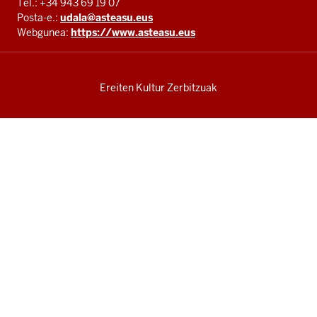
Tel.: +34 943 69 19 07
Posta-e.:
udala@asteasu.eus
Webgunea:
https://www.asteasu.eus
Ereiten Kultur Zerbitzuak