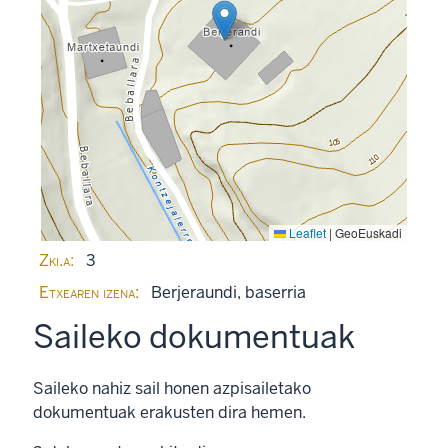
Leaflet
|
GeoEuskadi
Zki.a
3
Etxearen izena
Berjeraundi, baserria
Saileko dokumentuak
Saileko nahiz sail honen azpisailetako
dokumentuak erakusten dira hemen.