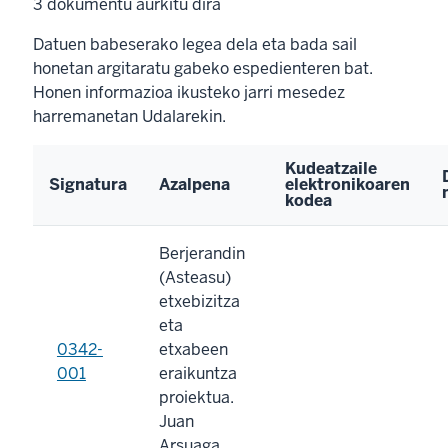
3
dokumentu aurkitu dira
Datuen babeserako legea dela eta bada sail
honetan argitaratu gabeko espedienteren bat.
Honen informazioa ikusteko jarri mesedez
harremanetan Udalarekin.
Kudeatzaile
Signatura
Azalpena
elektronikoaren
kodea
Berjerandin
(Asteasu)
etxebizitza
eta
0342-
etxabeen
001
eraikuntza
proiektua.
Juan
Arsuaga