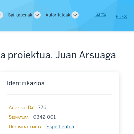
User
Sartu
Sailkapenak
Autoritateak
EU
ES
Toggle
Toggle
Toggle
tion
account
sub-
sub-
sub-
navigation
navigation
navigation
menu
za proiektua. Juan Arsuaga
Identifikazioa
Aurreko IDa
776
Signatura
0342-001
Dokumentu mota
Espedientea