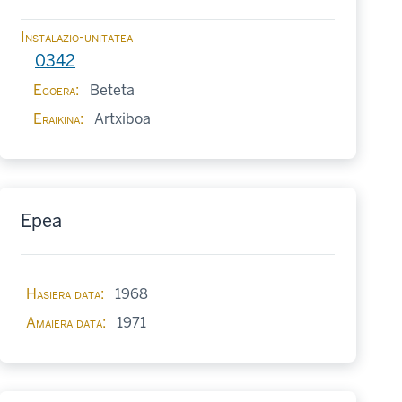
Instalazio-unitatea
0342
Egoera
Beteta
Eraikina
Artxiboa
Epea
Hasiera data
1968
Amaiera data
1971