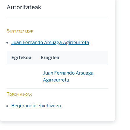
Autoritateak
Sustatzaileak
Juan Fernando Arsuaga Agirreurreta
Egitekoa
Eragilea
Juan Fernando Arsuaga
Agirreurreta
Toponimikoak
Berjerandin etxebizitza