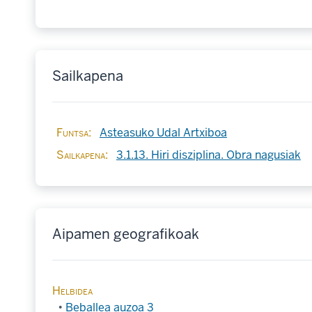
Sailkapena
Funtsa
Asteasuko Udal Artxiboa
Sailkapena
3.1.13. Hiri disziplina. Obra nagusiak
Aipamen geografikoak
Helbidea
Beballea auzoa 3