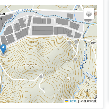
Leaflet
|
GeoEuskadi