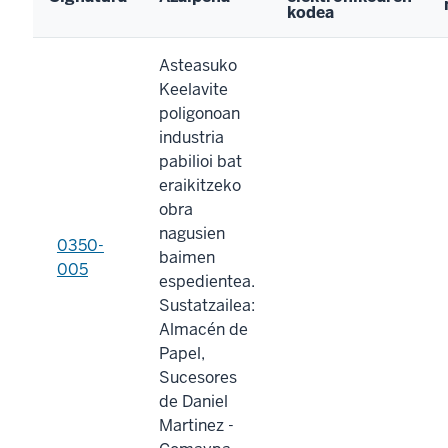
kodea
Asteasuko
Keelavite
poligonoan
industria
pabilioi bat
eraikitzeko
obra
nagusien
0350-
baimen
005
espedientea.
Sustatzailea:
Almacén de
Papel,
Sucesores
de Daniel
Marti­nez -