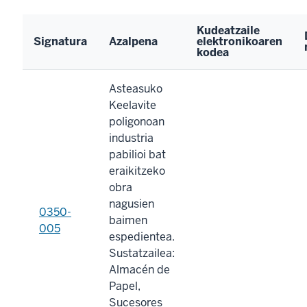
Kudeatzaile
Signatura
Azalpena
elektronikoaren
kodea
Asteasuko
Keelavite
poligonoan
industria
pabilioi bat
eraikitzeko
obra
nagusien
0350-
baimen
005
espedientea.
Sustatzailea:
Almacén de
Papel,
Sucesores