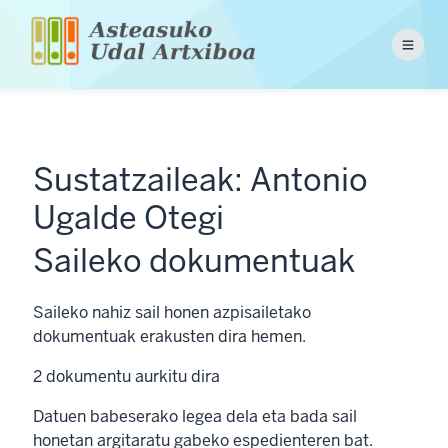
Skip
to
Menu
main
content
Sustatzaileak: Antonio
Ugalde Otegi
Saileko dokumentuak
Saileko nahiz sail honen azpisailetako
dokumentuak erakusten dira hemen.
2
dokumentu aurkitu dira
Datuen babeserako legea dela eta bada sail
honetan argitaratu gabeko espedienteren bat.