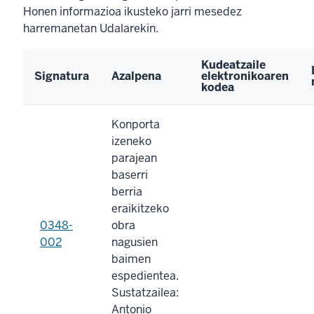
Honen informazioa ikusteko jarri mesedez
harremanetan Udalarekin.
Kudeatzaile
Signatura
Azalpena
elektronikoaren
kodea
Konporta
izeneko
parajean
baserri
berria
eraikitzeko
0348-
obra
002
nagusien
baimen
espedientea.
Sustatzailea:
Antonio