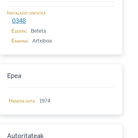
Instalazio-unitatea
0348
Egoera
Beteta
Eraikina
Artxiboa
Epea
Hasiera data
1974
Autoritateak