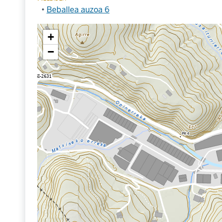
Beballea auzoa 6
+
−