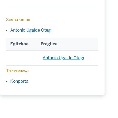
Sustatzaileak
Antonio Ugalde Otegi
Egitekoa
Eragilea
Antonio Ugalde Otegi
Toponimikoak
Konporta