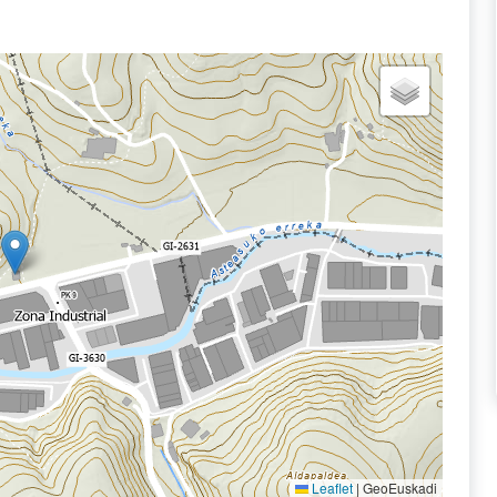
Leaflet
|
GeoEuskadi