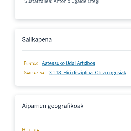
Sustatzailea: Antonio Ugalde Otegi.
Sailkapena
Funtsa
Asteasuko Udal Artxiboa
Sailkapena
3.1.13. Hiri disziplina. Obra nagusiak
Aipamen geografikoak
Helbidea