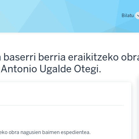
Main
Bilatu
naviga
 baserri berria eraikitzeko ob
 Antonio Ugalde Otegi.
tzeko obra nagusien baimen espedientea.