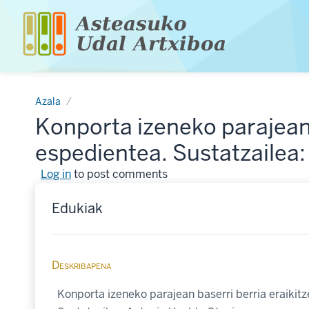
Skip
to
main
content
Azala
Konporta izeneko parajean
espedientea. Sustatzailea:
Log in
to post comments
Edukiak
Deskribapena
Konporta izeneko parajean baserri berria eraiki