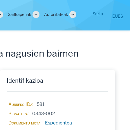
User
Sartu
Sailkapenak
Autoritateak
EU
ES
Toggle
Toggle
Toggle
tion
account
sub-
sub-
sub-
navigation
navigation
navigation
menu
ra nagusien baimen
Identifikazioa
Aurreko IDa
581
Signatura
0348-002
Dokumentu mota
Espedientea