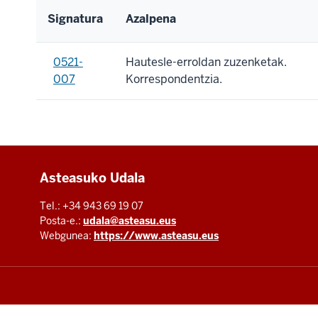
Signatura
Azalpena
0521-
Hautesle-erroldan zuzenketak.
007
Korrespondentzia.
Additional
Asteasuko Udala
resources
Tel.: +34 943 69 19 07
Posta-e.:
udala@asteasu.eus
Webgunea:
https://www.asteasu.eus