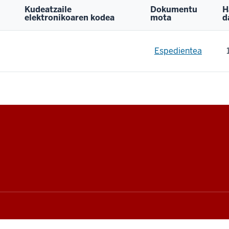
Kudeatzaile
Dokumentu
H
elektronikoaren kodea
mota
d
Espedientea