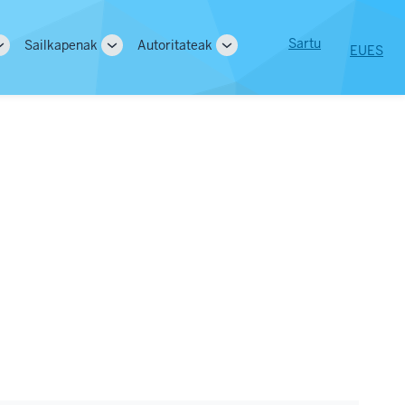
User
Sartu
Sailkapenak
Autoritateak
EU
ES
Toggle
Toggle
Toggle
tion
account
sub-
sub-
sub-
navigation
navigation
navigation
menu