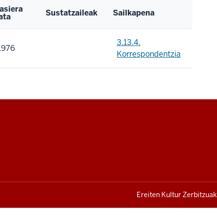
asiera
Sustatzaileak
Sailkapena
ata
3.13.4.
1976
Korrespondentzia
Ereiten Kultur Zerbitzuak