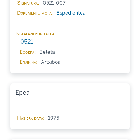
Signatura
0521-007
Dokumentu mota
Espedientea
Instalazio-unitatea
0521
Egoera
Beteta
Eraikina
Artxiboa
Epea
Hasiera data
1976