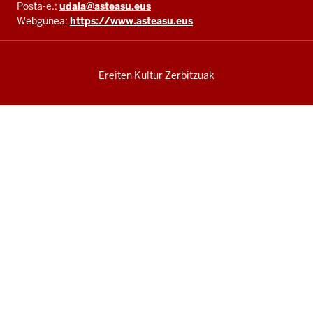
Posta-e.:
udala@asteasu.eus
Webgunea:
https://www.asteasu.eus
Ereiten Kultur Zerbitzuak