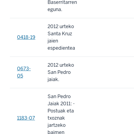
Baserritarren
eguna.
2012 urteko
Santa Kruz
0418-19
jaien
espedientea
2012 urteko
0673-
San Pedro
05
jaiak.
San Pedro
Jaiak 2011: -
Postuak eta
1183-07
txoznak
jartzeko
baimen