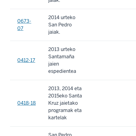
jaiak.
2014 urteko
0673-
San Pedro
07
jaiak.
2013 urteko
Santamaña
0412-17
jaien
espedientea
2013, 2014 eta
2015eko Santa
0418-18
Kruz jaietako
programak eta
kartelak
San Pedro