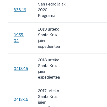
San Pedro jaiak
836-19
2020: -
Programa
2019 urteko
0955-
Santa Kruz
04
jaien
espedientea
2018 urteko
Santa Kruz
0418-15
jaien
espedientea
2017 urteko
Santa Kruz
0418-16
jaien