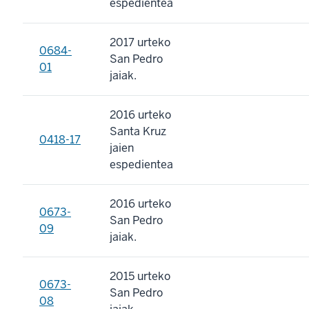
espedientea
2017 urteko
0684-
San Pedro
01
jaiak.
2016 urteko
Santa Kruz
0418-17
jaien
espedientea
2016 urteko
0673-
San Pedro
09
jaiak.
2015 urteko
0673-
San Pedro
08