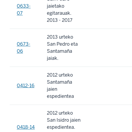
0633-
jaietako
07
egitarauak.
2013 - 2017
2013 urteko
0673-
San Pedro eta
06
Santamaña
jaiak.
2012 urteko
Santamaña
0412-16
jaien
espedientea
2012 urteko
San Isidro jaien
0418-14
espedientea.