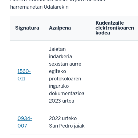
harremanetan Udalarekin.
Kudeatzaile
Signatura
Azalpena
elektronikoaren
kodea
Jaietan
indarkeria
sexistari aurre
1560-
egiteko
011
protokoloaren
inguruko
dokumentazioa,
2023 urtea
0934-
2022 urteko
007
San Pedro jaiak