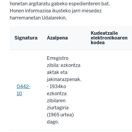
honetan argitaratu gabeko espedienteren bat.
Honen informazioa ikusteko jarri mesedez
harremanetan Udalarekin.
Kudeatzaile
Signatura
Azalpena
elektronikoaren
kodea
Erregistro
zibila: ezkontza
aktak eta
jakinarazpenak.
0442-
- 1934ko
10
ezkontza
zibilaren
ziurtagiria
(1965 urtea)
dago.