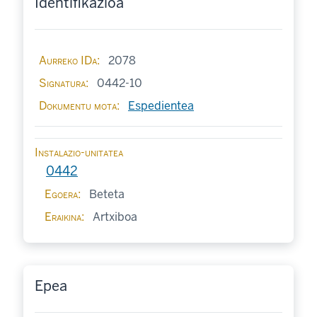
Identifikazioa
Aurreko IDa
2078
Signatura
0442-10
Dokumentu mota
Espedientea
Instalazio-unitatea
0442
Egoera
Beteta
Eraikina
Artxiboa
Epea