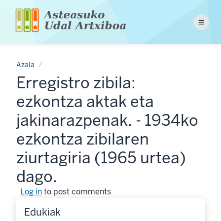
Skip
to
Menu
main
content
Azala
Erregistro zibila:
ezkontza aktak eta
jakinarazpenak. - 1934ko
ezkontza zibilaren
ziurtagiria (1965 urtea)
dago.
Log in
to post comments
Edukiak