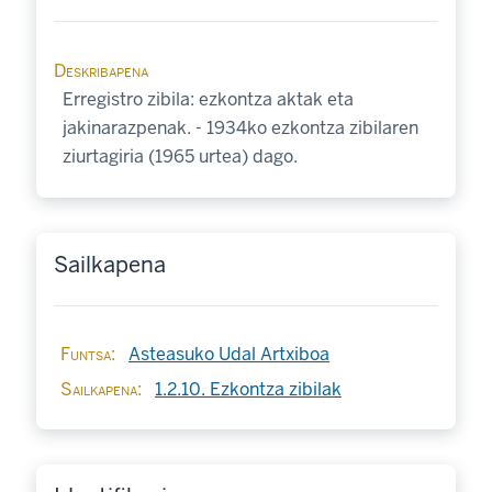
Deskribapena
Erregistro zibila: ezkontza aktak eta
jakinarazpenak. - 1934ko ezkontza zibilaren
ziurtagiria (1965 urtea) dago.
Sailkapena
Funtsa
Asteasuko Udal Artxiboa
Sailkapena
1.2.10. Ezkontza zibilak