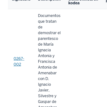
kodea
Documentos
que tratan
de
demostrar el
parentesco
de María
Ignacia
Antonia y
0267-
Francisca
002
Antonia de
Amenabar
con D.
Ignacio
Javier,
Silvestre y
Gaspar de