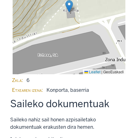
Leaflet
|
GeoEuskadi
Zki.a
6
Etxearen izena
Konporta, baserria
Saileko dokumentuak
Saileko nahiz sail honen azpisailetako
dokumentuak erakusten dira hemen.