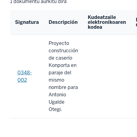
1
dokumentu aurkitu dira
Kudeatzaile
Signatura
Descripción
elektronikoaren
kodea
Proyecto
construcción
de caserío
Konporta en
0348-
paraje del
002
mismo
nombre para
Antonio
Ugalde
Otegi.