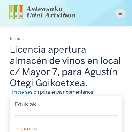
Pasar
al
Menu
contenido
principal
Inicio
Licencia apertura
almacén de vinos en local
c/ Mayor 7, para Agustín
Otegi Goikoetxea.
Inicie sesión
para enviar comentarios
Edukiak
Descripción