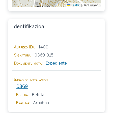
Leaflet
|
GeoEuskadi
Identifikazioa
Aurreko IDa
1400
Signatura
0369-015
Dokumentu mota
Expediente
Unidad de instalación
0369
Egoera
Beteta
Eraikina
Artxiboa