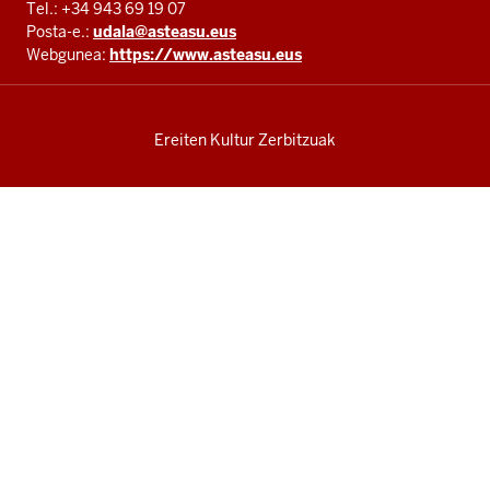
Tel.: +34 943 69 19 07
Posta-e.:
udala@asteasu.eus
Webgunea:
https://www.asteasu.eus
Ereiten Kultur Zerbitzuak