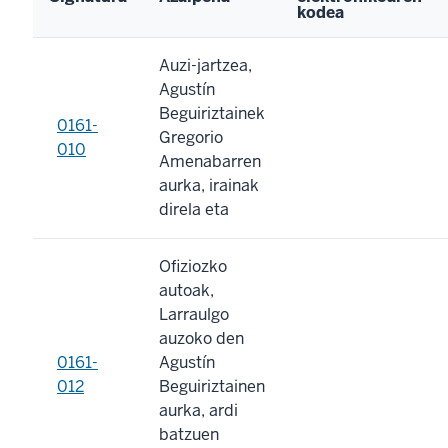
kodea
Auzi-jartzea,
Agustín
Beguiriztainek
0161-
Gregorio
010
Amenabarren
aurka, irainak
direla eta
Ofiziozko
autoak,
Larraulgo
auzoko den
0161-
Agustín
012
Beguiriztainen
aurka, ardi
batzuen