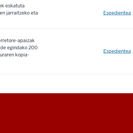
ek eskatuta
en jarraitzeko eta
Espedientea
erretore-apaizak
alde egindako 200
Espedientea
uraren kopia-