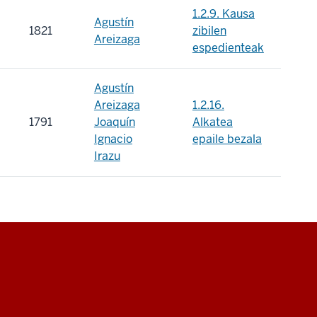
1.2.9. Kausa
Agustín
1821
zibilen
Areizaga
espedienteak
Agustín
Areizaga
1.2.16.
1791
Joaquín
Alkatea
Ignacio
epaile bezala
Irazu