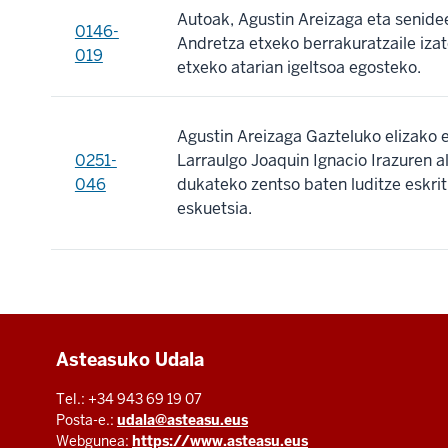
Autoak, Agustin Areizaga eta senide
0146-
Andretza etxeko berrakuratzaile izat
019
etxeko atarian igeltsoa egosteko.
Agustin Areizaga Gazteluko elizako 
0251-
Larraulgo Joaquin Ignacio Irazuren 
046
dukateko zentso baten luditze eskrit
eskuetsia.
Additional
Asteasuko Udala
resources
Tel.: +34 943 69 19 07
Posta-e.:
udala@asteasu.eus
Webgunea:
https://www.asteasu.eus