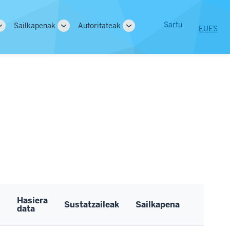
User
Sartu
Sailkapenak
Autoritateak
EU
ES
Toggle
Toggle
Toggle
tion
account
sub-
sub-
sub-
navigation
navigation
navigation
menu
Hasiera
Sustatzaileak
Sailkapena
data