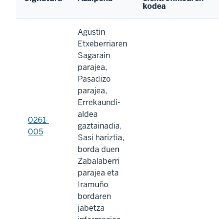
kodea
Agustin
Etxeberriaren
Sagarain
parajea,
Pasadizo
parajea,
Errekaundi-
aldea
0261-
gaztainadia,
005
Sasi hariztia,
borda duen
Zabalaberri
parajea eta
Iramuño
bordaren
jabetza