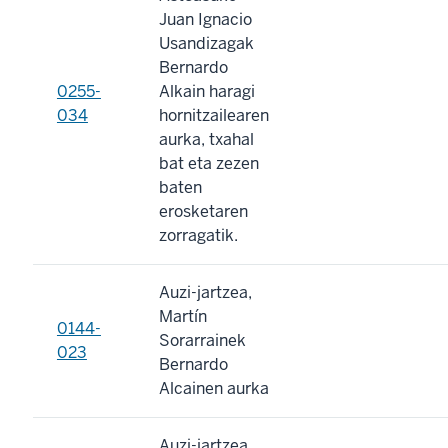
Juan Ignacio
Usandizagak
Bernardo
0255-
Alkain haragi
034
hornitzailearen
aurka, txahal
bat eta zezen
baten
erosketaren
zorragatik.
Auzi-jartzea,
Martín
0144-
Sorarrainek
023
Bernardo
Alcainen aurka
Auzi-jartzea,