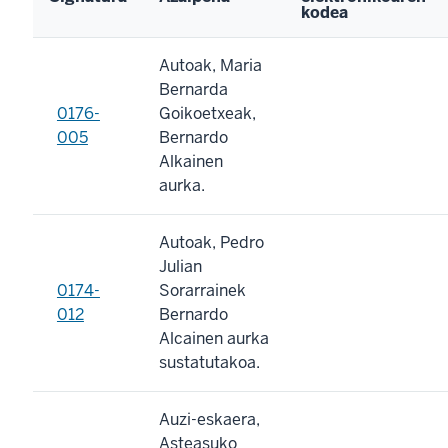
kodea
Autoak, Maria
Bernarda
0176-
Goikoetxeak,
005
Bernardo
Alkainen
aurka.
Autoak, Pedro
Julian
0174-
Sorarrainek
012
Bernardo
Alcainen aurka
sustatutakoa.
Auzi-eskaera,
Asteasuko