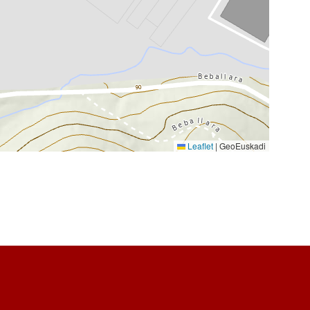
Leaflet
|
GeoEuskadi