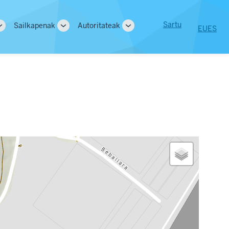
User
Sartu
Sailkapenak
Autoritateak
EU
ES
Toggle
Toggle
Toggle
tion
account
sub-
sub-
sub-
navigation
navigation
navigation
menu