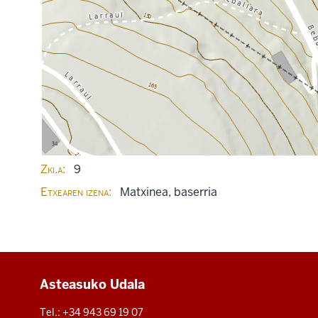
Zki.a
9
Etxearen izena
Matxinea, baserria
Additional
Asteasuko Udala
resources
Tel.: +34 943 69 19 07