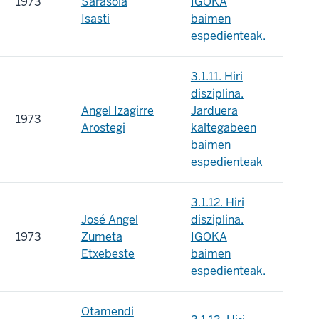
1973
Sarasola
IGOKA
Isasti
baimen
espedienteak.
3.1.11. Hiri
disziplina.
Angel Izagirre
Jarduera
1973
Arostegi
kaltegabeen
baimen
espedienteak
3.1.12. Hiri
José Angel
disziplina.
1973
Zumeta
IGOKA
Etxebeste
baimen
espedienteak.
Otamendi