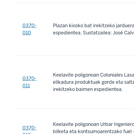
0370-
Plazan kiosko bat irekitzeko jardue
010
espedientea. Sustatzailea: José Cal
Keelavite poligonoan Coloniales Lasa
0370-
elikadura produktuak gorde eta saltz
011
irekitzeko baimen espedientea.
Keelavite poligonoan Urbar Ingenier
0370-
bilketa eta kontsumoarentzako fuel - 