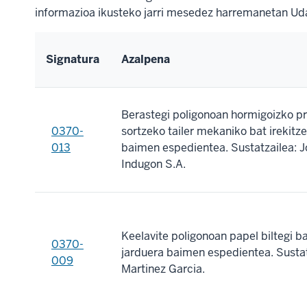
informazioa ikusteko jarri mesedez harremanetan Uda
Signatura
Azalpena
Berastegi poligonoan hormigoizko p
0370-
sortzeko tailer mekaniko bat irekitz
013
baimen espedientea. Sustatzailea: J
Indugon S.A.
Keelavite poligonoan papel biltegi ba
0370-
jarduera baimen espedientea. Sustat
009
Marti­nez Garci­a.