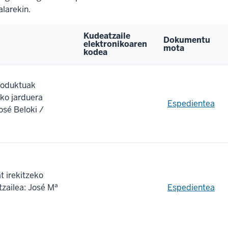
larekin.
Kudeatzaile
Dokumentu
elektronikoaren
mota
kodea
roduktuak
eko jarduera
Espedientea
osé Beloki /
t irekitzeko
zailea: José Mª
Espedientea