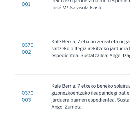
irekitzeko jarduera baimen espedient
001
José Mª Sarasola Isasti.
Kale Berria, 7 etxean zereal eta onga
0370-
saltzeko biltegia irekitzeko jarduer
002
espedientea. Sustatzailea: Angel Izag
Kale Berria, 7 etxeko beheko solairu
0370-
gizonezkoentzako ileapaindegi bat e
003
jarduera baimen espedientea. Sustat
Angel Zumeta.