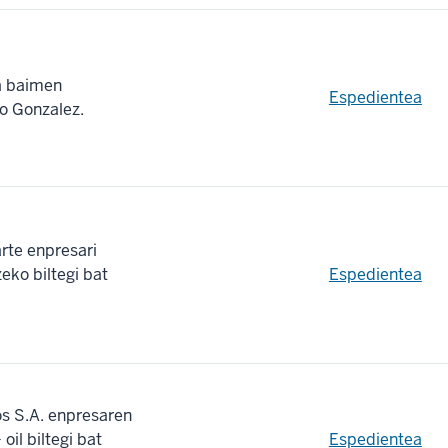
ra baimen
Espedientea
vo Gonzalez.
rte enpresari
eko biltegi bat
Espedientea
os S.A. enpresaren
oil biltegi bat
Espedientea