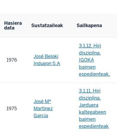
Hasiera
Sustatzaileak
Sailkapena
data
3.1.12. Hiri
disziplina.
José Beloki
1976
IGOKA
Indugon S.A
baimen
espedienteak.
3.1.11. Hiri
disziplina.
José Mª
Jarduera
1975
Marti­nez
kaltegabeen
Garci­a
baimen
espedienteak