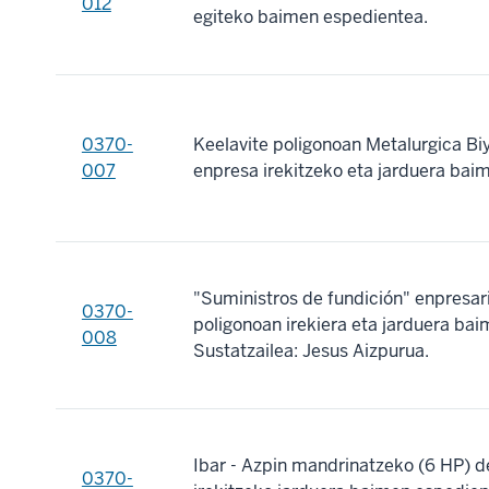
012
egiteko baimen espedientea.
0370-
Keelavite poligonoan Metalurgica Bi
007
enpresa irekitzeko eta jarduera bai
"Suministros de fundición" enpresar
0370-
poligonoan irekiera eta jarduera ba
008
Sustatzailea: Jesus Aizpurua.
Ibar - Azpin mandrinatzeko (6 HP) 
0370-