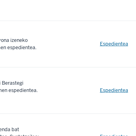
yona izeneko
Espedientea
men espedientea.
i Berastegi
imen espedientea.
Espedientea
denda bat