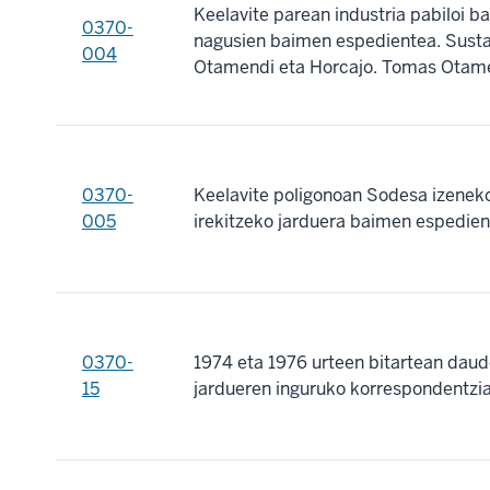
Keelavite parean industria pabiloi ba
0370-
nagusien baimen espedientea. Susta
004
Otamendi eta Horcajo. Tomas Otamen
0370-
Keelavite poligonoan Sodesa izenek
005
irekitzeko jarduera baimen espedien
0370-
1974 eta 1976 urteen bitartean dau
15
jardueren inguruko korrespondentzia