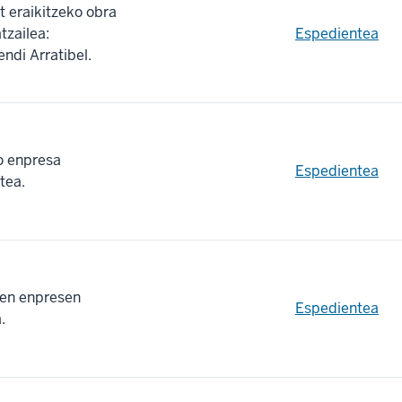
t eraikitzeko obra
tzailea:
Espedientea
di Arratibel.
o enpresa
Espedientea
tea.
den enpresen
Espedientea
.