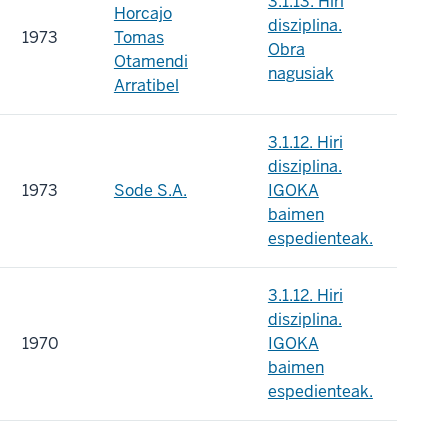
3.1.13. Hiri
Horcajo
disziplina.
1973
Tomas
Obra
Otamendi
nagusiak
Arratibel
3.1.12. Hiri
disziplina.
1973
Sode S.A.
IGOKA
baimen
espedienteak.
3.1.12. Hiri
disziplina.
1970
IGOKA
baimen
espedienteak.