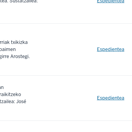
ea. Sustatzailea:
Espedientea
rriak txikizka
a baimen
Espedientea
irre Arostegi.
an
raikitzeko
Espedientea
zailea: José