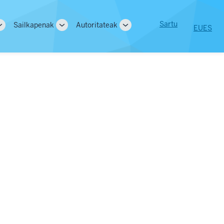
User
Sartu
Sailkapenak
Autoritateak
EU
ES
Toggle
Toggle
Toggle
tion
account
sub-
sub-
sub-
navigation
navigation
navigation
menu