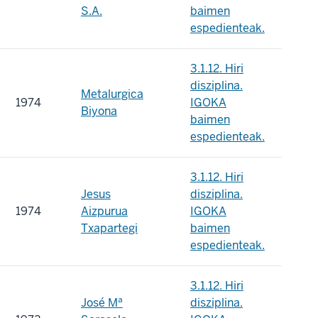
S.A.
baimen
espedienteak.
3.1.12. Hiri
disziplina.
Metalurgica
1974
IGOKA
Biyona
baimen
espedienteak.
3.1.12. Hiri
Jesus
disziplina.
1974
Aizpurua
IGOKA
Txapartegi
baimen
espedienteak.
3.1.12. Hiri
José Mª
disziplina.