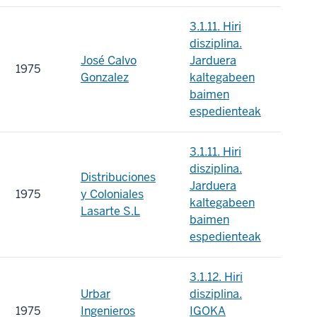
3.1.11. Hiri
disziplina.
José Calvo
Jarduera
1975
Gonzalez
kaltegabeen
baimen
espedienteak
3.1.11. Hiri
disziplina.
Distribuciones
Jarduera
1975
y Coloniales
kaltegabeen
Lasarte S.L
baimen
espedienteak
3.1.12. Hiri
Urbar
disziplina.
1975
Ingenieros
IGOKA