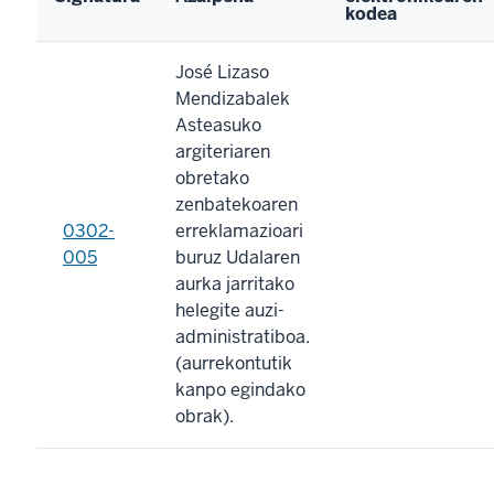
kodea
José Lizaso
Mendizabalek
Asteasuko
argiteriaren
obretako
zenbatekoaren
0302-
erreklamazioari
005
buruz Udalaren
aurka jarritako
helegite auzi-
administratiboa.
(aurrekontutik
kanpo egindako
obrak).